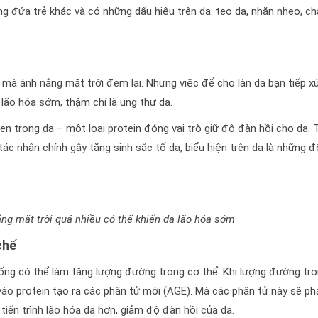
ng đứa trẻ khác và có những dấu hiệu trên da: teo da, nhăn nheo, c
mà ánh nắng mặt trời đem lại. Nhưng việc để cho làn da bạn tiếp x
 lão hóa sớm, thậm chí là ung thư da.
en trong da – một loại protein đóng vai trò giữ độ đàn hồi cho da. 
 tác nhân chính gây tăng sinh sắc tố da, biểu hiện trên da là những 
nắng mặt trời quá nhiều có thể khiến da lão hóa sớm
chế
ống có thể làm tăng lượng đường trong cơ thể. Khi lượng đường tr
vào protein tạo ra các phân tử mới (AGE). Mà các phân tử này sẽ ph
 tiến trình lão hóa da hơn, giảm độ đàn hồi của da.