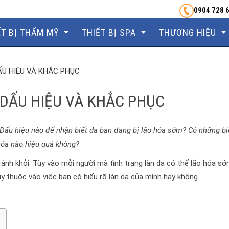
0904 728 
ẾT BỊ THẨM MỸ
THIẾT BỊ SPA
THƯƠNG HIỆU
U HIỆU VÀ KHẮC PHỤC
DẤU HIỆU VÀ KHẮC PHỤC
. Dấu hiệu nào để nhận biết da bạn đang bị lão hóa sớm? Có những b
hóa nào hiệu quả không?
tránh khỏi. Tùy vào mỗi người mà tình trạng làn da có thể lão hóa s
 thuộc vào việc bạn có hiểu rõ làn da của mình hay không.