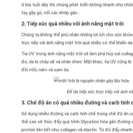
ở lứa tuổi dậy thì, chúng phát triển không nhanh như nhữ
tay gầy gò, nổi các khớp gân…
2. Tiếp xúc quá nhiều với ánh nắng mặt trời
Chúng ta không thể phủ nhận những lợi ích cho sức khỏe 
trực tiếp với ánh nắng mặt trời quá nhiều có thể khiến da
Tia UV trong ánh nắng mặt trời sẽ làm phá hủy sợi collag
đó, da bị chảy xệ và nhăn nheo. Mặt khác, tia UV cũng là
đồi mồi, nám và sạm da.
Để da tiếp xúc trực tiếp với ánh 
3. Chế độ ăn có quá nhiều đường và carb tinh 
Sử dụng nhiều đường và carb tinh chế trong chế độ ăn u
thể cao sẽ thúc đẩy quá trình Glycation hóa gắn đường 
protein liên kết như collagen và elastin. Từ đó đẩy nhanh