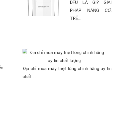
DFU LÀ GÌ? GIẢI
PHÁP NÂNG CƠ,
TRẺ...
ến
Địa chỉ mua máy triệt lông chính hãng uy tín
chất...