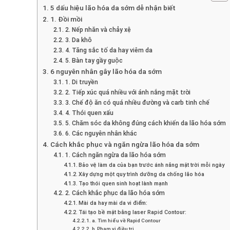
5 dấu hiệu lão hóa da sớm dễ nhận biết
1. Đồi mồi
2. Nếp nhăn và chảy xệ
3. Da khô
4. Tăng sắc tố da hay viêm da
5. Bàn tay gầy guộc
6 nguyên nhân gây lão hóa da sớm
1. Di truyền
2. Tiếp xúc quá nhiều với ánh nắng mặt trời
3. Chế độ ăn có quá nhiều đường và carb tinh chế
4. Thói quen xấu
5. Chăm sóc da không đúng cách khiến da lão hóa sớm
6. Các nguyên nhân khác
Cách khắc phục và ngăn ngừa lão hóa da sớm
1. Cách ngăn ngừa da lão hóa sớm
Bảo vệ làm da của bạn trước ánh nắng mặt trời mỗi ngày
Xây dựng một quy trình dưỡng da chống lão hóa
Tạo thói quen sinh hoạt lành mạnh
2. Cách khắc phục da lão hóa sớm
Mài da hay mài da vi điểm:
Tái tạo bề mặt bằng laser Rapid Contour:
a. Tìm hiểu về Rapid Contour
b. Phạm vi điều trị