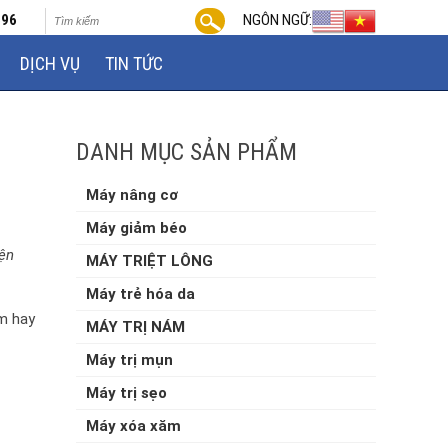
696
NGÔN NGỮ:
DỊCH VỤ
TIN TỨC
DANH MỤC SẢN PHẨM
Máy nâng cơ
Máy giảm béo
iện
MÁY TRIỆT LÔNG
Máy trẻ hóa da
ớm hay
MÁY TRỊ NÁM
Máy trị mụn
Máy trị sẹo
Máy xóa xăm