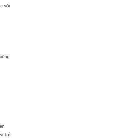
c với
 cũng
yền
và trẻ