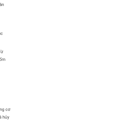
hân
úc
Từ
đốm
ong cơ
á hủy