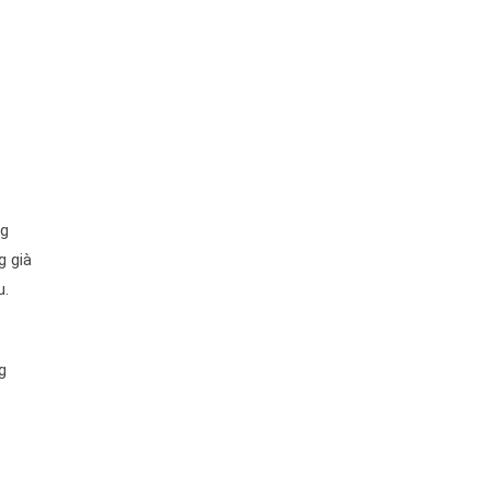
ng
g già
u.
g