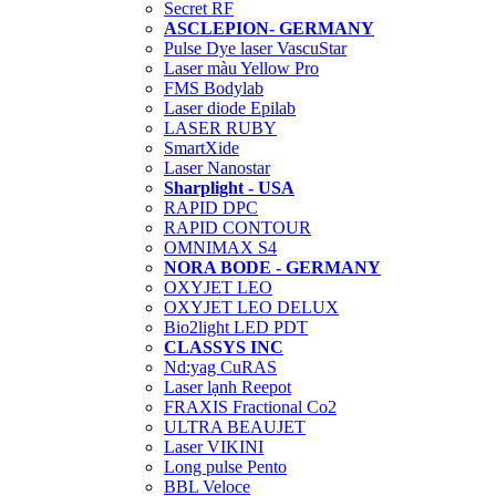
Secret RF
ASCLEPION- GERMANY
Pulse Dye laser VascuStar
Laser màu Yellow Pro
FMS Bodylab
Laser diode Epilab
LASER RUBY
SmartXide
Laser Nanostar
Sharplight - USA
RAPID DPC
RAPID CONTOUR
OMNIMAX S4
NORA BODE - GERMANY
OXYJET LEO
OXYJET LEO DELUX
Bio2light LED PDT
CLASSYS INC
Nd:yag CuRAS
Laser lạnh Reepot
FRAXIS Fractional Co2
ULTRA BEAUJET
Laser VIKINI
Long pulse Pento
BBL Veloce