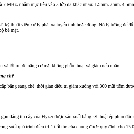
ất là 7 MHz, nhắm mục tiêu vào 3 lớp da khác nhau: 1.5mm, 3mm, 4.5m
, kỹ thuật viên xử lý phát xạ tuyến tính hoặc động. Nó lý tưởng để đi
bộ bề mặt.
âu và tối ưu để nâng cơ mặt không phẫu thuật và giảm nếp nhăn.
áng chế
cấp bằng sáng chế, thời gian điều trị giảm xuống với 300 mũi tiêm đư
gọn đáng tin cậy của Hyzer được sản xuất bằng kỹ thuật ép phun độc 
ong suốt quá trình điều trị. Tuổi thọ của chúng được quy định cho 15.