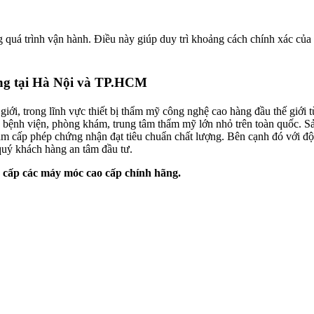
g quá trình vận hành. Điều này giúp duy trì khoảng cách chính xác của
ãng tại Hà Nội và TP.HCM
giới, trong lĩnh vực thiết bị thẩm mỹ công nghệ cao hàng đầu thế gi
c bệnh viện, phòng khám, trung tâm thẩm mỹ lớn nhỏ trên toàn quốc. S
cấp phép chứng nhận đạt tiêu chuẩn chất lượng. Bên cạnh đó với đội
quý khách hàng an tâm đầu tư.
cấp các máy móc cao cấp chính hãng.