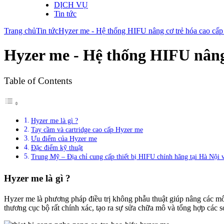
DỊCH VỤ
Tin tức
Trang chủ
Tin tức
Hyzer me - Hệ thống HIFU nâng cơ trẻ hóa cao cấp
Hyzer me - Hệ thống HIFU nâng 
Table of Contents
Hyzer me là gì ?
Tay cầm và cartridge cao cấp Hyzer me
Ưu điểm của Hyzer me
Đặc điểm kỹ thuật
Trung Mỹ – Địa chỉ cung cấp thiết bị HIFU chính hãng tại Hà Nộ
Hyzer me là gì ?
Hyzer me là phương pháp điều trị không phẫu thuật giúp nâng các m
thương cục bộ rất chính xác, tạo ra sự sửa chữa mô và tổng hợp các s