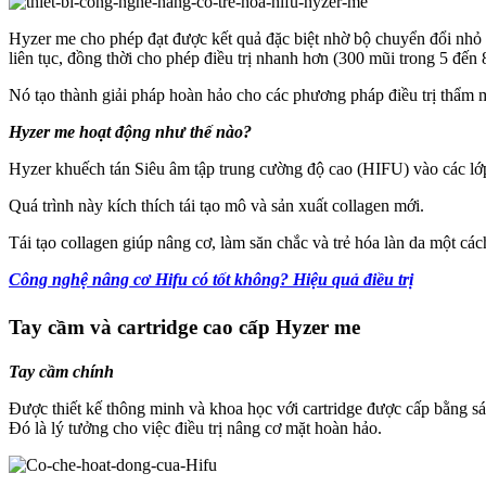
Hyzer me cho phép đạt được kết quả đặc biệt nhờ bộ chuyển đổi nhỏ 
liên tục, đồng thời cho phép điều trị nhanh hơn (300 mũi trong 5 đến 
Nó tạo thành giải pháp hoàn hảo cho các phương pháp điều trị thẩm m
Hyzer me hoạt động như thế nào?
Hyzer khuếch tán Siêu âm tập trung cường độ cao (HIFU) vào các lớ
Quá trình này kích thích tái tạo mô và sản xuất collagen mới.
Tái tạo collagen giúp nâng cơ, làm săn chắc và trẻ hóa làn da một cá
Công nghệ nâng cơ Hifu có tốt không? Hiệu quả điều trị
Tay cầm và cartridge cao cấp Hyzer me
Tay cầm chính
Được thiết kế thông minh và khoa học với cartridge được cấp bằng sán
Đó là lý tưởng cho việc điều trị nâng cơ mặt hoàn hảo.