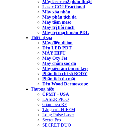
Máy laser co2 phẫu thuật
Laser CO2 Fractional
Máy xóa nhăn
Máy phân tích da
Máy tiêm meso
Máy trị hôi nách
Máy trị mạch máu PDL
Thiết bị spa
Máy điện di ion
Đèn LED PDT
MÁY HIFU
Máy Oxy Jet
Máy chăm sóc da
Máy siêu âm tần số kép
Phân tích chỉ số BODY
Phân tích da mặt
Đèn Wood Dermoscope
Thương hiệu
CPMT - USA
LASER PICO
Giảm béo RF
Tăng cơ - HIFEM
Long Pulse Laser
Secret Pro
SECRET DUO