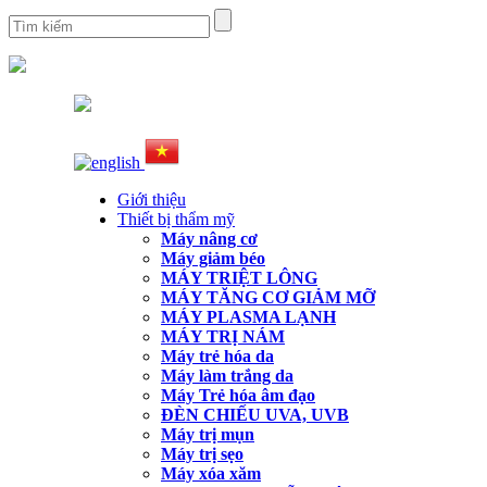
Giới thiệu
Thiết bị thẩm mỹ
Máy nâng cơ
Máy giảm béo
MÁY TRIỆT LÔNG
MÁY TĂNG CƠ GIẢM MỠ
MÁY PLASMA LẠNH
MÁY TRỊ NÁM
Máy trẻ hóa da
Máy làm trắng da
Máy Trẻ hóa âm đạo
ĐÈN CHIẾU UVA, UVB
Máy trị mụn
Máy trị sẹo
Máy xóa xăm