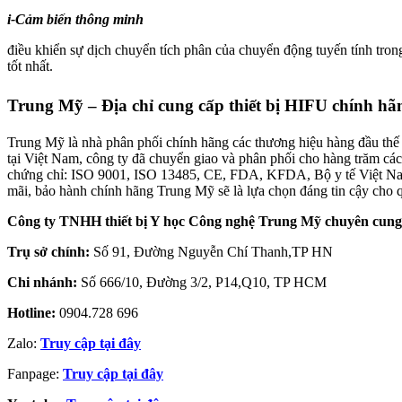
i-Cảm biến thông minh
điều khiển sự dịch chuyển tích phân của chuyển động tuyến tính tron
tốt nhất.
Trung Mỹ – Địa chỉ cung cấp thiết bị HIFU chính h
Trung Mỹ là nhà phân phối chính hãng các thương hiệu hàng đầu thế 
tại Việt Nam, công ty đã chuyển giao và phân phối cho hàng trăm cá
chứng chỉ: ISO 9001, ISO 13485, CE, FDA, KFDA, Bộ y tế Việt Nam 
mãi, bảo hành chính hãng Trung Mỹ sẽ là lựa chọn đáng tin cậy cho 
Công ty TNHH thiết bị Y học Công nghệ Trung Mỹ chuyên cung 
Trụ sở chính:
Số 91, Đường Nguyễn Chí Thanh,TP HN
Chi nhánh:
Số 666/10, Đường 3/2, P14,Q10, TP HCM
Hotline:
0904.728 696
Zalo:
Truy cập tại đây
Fanpage:
Truy cập tại đây