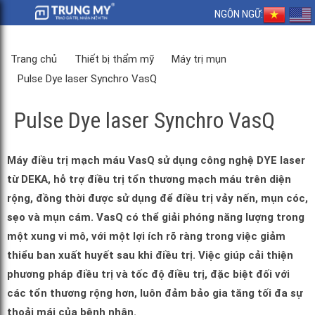
NGÔN NGỮ:
Trang chủ
Thiết bị thẩm mỹ
Máy trị mụn
Pulse Dye laser Synchro VasQ
Pulse Dye laser Synchro VasQ
Máy điều trị mạch máu VasQ sử dụng công nghệ DYE laser
từ DEKA, hỗ trợ điều trị tổn thương mạch máu trên diện
rộng, đồng thời được sử dụng để điều trị vảy nến, mụn cóc,
sẹo và mụn cám. VasQ có thể giải phóng năng lượng trong
một xung vi mô, với một lợi ích rõ ràng trong việc giảm
thiểu ban xuất huyết sau khi điều trị. Việc giúp cải thiện
phương pháp điều trị và tốc độ điều trị, đặc biệt đối với
các tổn thương rộng hơn, luôn đảm bảo gia tăng tối đa sự
thoải mái của bệnh nhân.