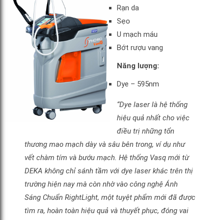
Rạn da
Sẹo
U mạch máu
Bớt rượu vang
Năng lượng:
Dye – 595nm
“Dye laser là hệ thống
hiệu quả nhất cho việc
điều trị những tổn
thương mao mạch dày và sâu bên trong, ví dụ như
vết chàm tím và bướu mạch. Hệ thống Vasq mới từ
DEKA không chỉ sánh tầm với dye laser khác trên thị
trường hiện nay mà còn nhờ vào công nghệ Ánh
Sáng Chuẩn RightLight, một tuyệt phẩm mới đã được
tìm ra, hoàn toàn hiệu quả và thuyết phục, đóng vai