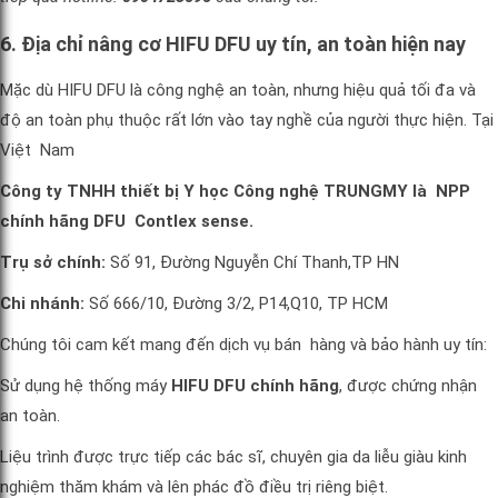
6. Địa chỉ nâng cơ HIFU DFU uy tín, an toàn hiện nay
Mặc dù HIFU DFU là công nghệ an toàn, nhưng hiệu quả tối đa và
độ an toàn phụ thuộc rất lớn vào tay nghề của người thực hiện. Tại
Việt Nam
Công ty TNHH thiết bị Y học Công nghệ TRUNGMY là NPP
chính hãng DFU Contlex sense.
Trụ sở chính:
Số 91, Đường Nguyễn Chí Thanh,TP HN
Chi nhánh:
Số 666/10, Đường 3/2, P14,Q10, TP HCM
Chúng tôi cam kết mang đến dịch vụ bán hàng và bảo hành uy tín:
Sử dụng hệ thống máy
HIFU DFU chính hãng
, được chứng nhận
an toàn.
Liệu trình được trực tiếp các bác sĩ, chuyên gia da liễu giàu kinh
nghiệm thăm khám và lên phác đồ điều trị riêng biệt.