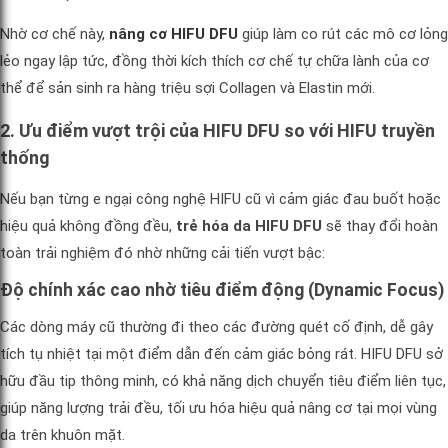
Nhờ cơ chế này,
nâng cơ HIFU DFU
giúp làm co rút các mô cơ lỏng
lẻo ngay lập tức, đồng thời kích thích cơ chế tự chữa lành của cơ
thể để sản sinh ra hàng triệu sợi Collagen và Elastin mới.
2. Ưu điểm vượt trội của HIFU DFU so với HIFU truyền
thống
Nếu bạn từng e ngại công nghệ HIFU cũ vì cảm giác đau buốt hoặc
hiệu quả không đồng đều,
trẻ hóa da HIFU DFU
sẽ thay đổi hoàn
toàn trải nghiệm đó nhờ những cải tiến vượt bậc:
Độ chính xác cao nhờ tiêu điểm động (Dynamic Focus)
Các dòng máy cũ thường đi theo các đường quét cố định, dễ gây
tích tụ nhiệt tại một điểm dẫn đến cảm giác bỏng rát. HIFU DFU sở
hữu đầu tip thông minh, có khả năng dịch chuyển tiêu điểm liên tục,
giúp năng lượng trải đều, tối ưu hóa hiệu quả nâng cơ tại mọi vùng
da trên khuôn mặt.