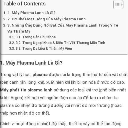
Table of Contents
1. Máy Plasma Lạnh Là Gì?
2. Cơ Chế Hoạt Động Của Máy Plasma Lạnh
3. Những Ứng Dụng Nổi Bật Của Máy Plasma Lạnh Trong Y Tế
Và Thẩm Mỹ
3.1. Trong Sản Phụ Khoa
3.2. Trong Ngoại Khoa & Điều Trị Vết Thương Mãn Tính
3.3. Trong Da Liễu & Thẩm Mỹ Viện
1. Máy Plasma Lạnh Là Gì?
Trong vật lý học,
plasma
được coi là trạng thái thứ tư của vật chất
(bên cạnh rắn, lỏng, khí), xuất hiện khi khí bị ion hóa ở mức độ cao.
Máy phát tia plasma lạnh
sử dụng các loại khí trơ (phổ biến nhất
là khí Argon) kết hợp với nguồn điện cao áp để tạo ra chùm tia
plasma có nhiệt độ tương đương với nhiệt độ môi trường (hoặc
thấp hơn nhiệt độ cơ thể).
Chính vì hoạt động ở nhiệt độ thấp, thiết bị này có thể tác động