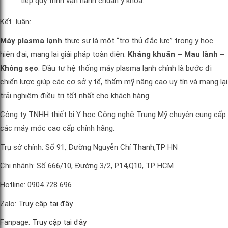
tiếp quy trình vận hành chuẩn y khoa.
Kết luận:
Máy plasma lạnh
thực sự là một “trợ thủ đắc lực” trong y học
hiện đại, mang lại giải pháp toàn diện:
Kháng khuẩn – Mau lành –
Không sẹo
. Đầu tư hệ thống máy plasma lạnh chính là bước đi
chiến lược giúp các cơ sở y tế, thẩm mỹ nâng cao uy tín và mang lại
trải nghiệm điều trị tốt nhất cho khách hàng.
Công ty TNHH thiết bị Y học Công nghệ Trung Mỹ chuyên cung cấp
các máy móc cao cấp chính hãng.
Trụ sở chính: Số 91, Đường Nguyễn Chí Thanh,TP HN
Chi nhánh: Số 666/10, Đường 3/2, P14,Q10, TP HCM
Hotline: 0904.728 696
Zalo:
Truy cập tại đây
Fanpage:
Truy cập tại đây