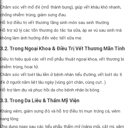
Chăm sóc vết mổ đẻ (mổ thành bụng), giúp vết khâu khô nhanh,
chống nhiễm trùng, giảm sưng đau.
Hỗ trợ điều trị vết thương tầng sinh môn sau sinh thường.
Hỗ trợ xử lý các tổn thương do tắc tia sữa, áp xe vú sau sinh mà
không làm ảnh hưởng đến việc tiết sữa mẹ.
3.2. Trong Ngoại Khoa & Điều Trị Vết Thương Mãn Tính
Điều trị hiệu quả các vết mổ phẫu thuật ngoại khoa, vết thương bị
nhiễm trùng, hoại tử.
Chăm sóc vết loét lâu liền ở bệnh nhân tiểu đường, vết loét do tì
đè ở người nằm liệt lâu ngày (vùng gót chân, cùng cụt…).
Hỗ trợ làm dịu và phục hồi da cho bệnh nhân bị bỏng.
3.3. Trong Da Liễu & Thẩm Mỹ Viện
Kháng viêm, giảm sưng đỏ và hỗ trợ điều trị mụn trứng cá, viêm
nang lông.
Ứng dụng ngay sau các tiểu phẫu thẩm mỹ (nâng mũi, cắt mí, xăm