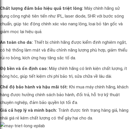
Chất lượng đảm bảo hiệu quả triệt lông:
Máy chính hãng sử
dụng công nghệ tiên tiến như IPL, laser diode, SHR với bước sóng
chuẩn, giúp tác động chính xác vào nang lông, loại bỏ tận gốc và
giảm mọc lại hiệu quả.
An toàn cho da:
Thiết bị chính hãng được kiểm định nghiêm ngặt,
có hệ thống làm mát và điều chỉnh năng lượng phù hợp, giảm thiểu
rủi ro bỏng, kích ứng hay tăng sắc tố da.
Độ bền và ổn định cao:
Máy chính hãng có linh kiện chất lượng, ít
hỏng hóc, giúp tiết kiệm chi phí bảo trì, sửa chữa về lâu dài.
Chế độ bảo hành và hậu mãi tốt:
Khi mua máy chính hãng, khách
hàng được hưởng chính sách bảo hành, đổi trả, hỗ trợ kỹ thuật
chuyên nghiệp, đảm bảo quyền lợi tối đa.
Giá cả hợp lý và minh bạch:
Tránh được tình trạng hàng giả, hàng
nhái giá rẻ kém chất lượng có thể gây hại cho da.