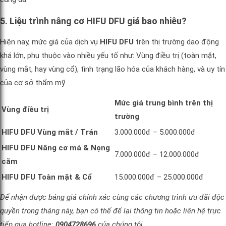
5. Liệu trình nâng cơ HIFU DFU giá bao nhiêu?
Hiện nay, mức giá của dịch vụ
HIFU DFU
trên thị trường dao động
khá lớn, phụ thuộc vào nhiều yếu tố như: Vùng điều trị (toàn mặt,
vùng mắt, hay vùng cổ), tình trạng lão hóa của khách hàng, và uy tín
của cơ sở thẩm mỹ.
Mức giá trung bình trên thị
Vùng điều trị
trường
HIFU DFU Vùng mắt / Trán
3.000.000đ – 5.000.000đ
HIFU DFU Nâng cơ má & Nọng
7.000.000đ – 12.000.000đ
cằm
HIFU DFU Toàn mặt & Cổ
15.000.000đ – 25.000.000đ
Để nhận được bảng giá chính xác cùng các chương trình ưu đãi độc
quyền trong tháng này, bạn có thể để lại thông tin hoặc liên hệ trực
tiếp qua hotline:
0904728696
của chúng tôi.