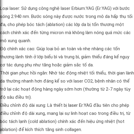
Loại laser: Sử dụng công nghệ laser Erbium:YAG (Er:YAG) với bước
sóng 2.940 nm. Bước sóng này được nước trong mô da hấp thụ tối
đa, cho phép bóc tách (ablation) các lớp da bị tổn thương một
cách chính xác đến từng micron mà không làm nóng quá mức các
mô xung quanh.
Độ chính xác cao: Giúp loại bỏ an toàn và nhẹ nhàng các tổn
thương lành tính ở lớp biểu bì và trung bì, giảm thiểu đáng kể nguy
cơ tác dụng phụ như tăng hoặc giảm sắc tố da.
Thời gian phục hồi ngắn: Nhờ tác động nhiệt tối thiểu, thời gian lành
da thường nhanh hơn đáng kể so với laser CO2, bệnh nhân có thể
trở lại các hoạt động hàng ngày sớm hơn (thường từ 2-7 ngày tùy
độ sâu điều trị).
Điều chỉnh độ dài xung: Là thiết bị
laser Er:YAG
đầu tiên cho phép
điều chỉnh độ dài xung, mang lại sự linh hoạt cao trong điều trị, từ
bóc tách lạnh (cold ablation) chính xác đến hiệu ứng nhiệt (hot
ablation) để kích thích tăng sinh collagen.