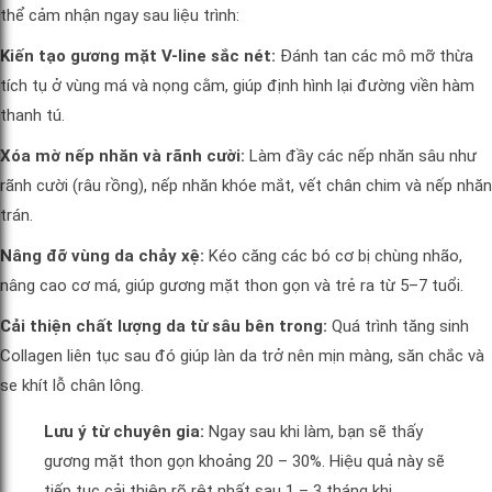
thể cảm nhận ngay sau liệu trình:
Kiến tạo gương mặt V-line sắc nét:
Đánh tan các mô mỡ thừa
tích tụ ở vùng má và nọng cằm, giúp định hình lại đường viền hàm
thanh tú.
Xóa mờ nếp nhăn và rãnh cười:
Làm đầy các nếp nhăn sâu như
rãnh cười (râu rồng), nếp nhăn khóe mắt, vết chân chim và nếp nhăn
trán.
Nâng đỡ vùng da chảy xệ:
Kéo căng các bó cơ bị chùng nhão,
nâng cao cơ má, giúp gương mặt thon gọn và trẻ ra từ 5–7 tuổi.
Cải thiện chất lượng da từ sâu bên trong:
Quá trình tăng sinh
Collagen liên tục sau đó giúp làn da trở nên mịn màng, săn chắc và
se khít lỗ chân lông.
Lưu ý từ chuyên gia:
Ngay sau khi làm, bạn sẽ thấy
gương mặt thon gọn khoảng 20 – 30%. Hiệu quả này sẽ
tiếp tục cải thiện rõ rệt nhất sau 1 – 3 tháng khi