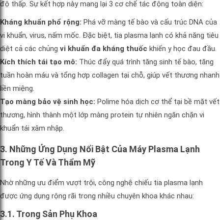
độ thấp. Sự kết hợp này mang lại 3 cơ chế tác động toàn diện:
Kháng khuẩn phổ rộng:
Phá vỡ màng tế bào và cấu trúc DNA của
vi khuẩn, virus, nấm mốc. Đặc biệt, tia plasma lạnh có khả năng tiêu
diệt cả các chủng
vi khuẩn đa kháng thuốc
khiến y học đau đầu.
Kích thích tái tạo mô:
Thúc đẩy quá trình tăng sinh tế bào, tăng
tuần hoàn máu và tổng hợp collagen tại chỗ, giúp vết thương nhanh
liền miệng.
Tạo màng bảo vệ sinh học:
Polime hóa dịch cơ thể tại bề mặt vết
thương, hình thành một lớp màng protein tự nhiên ngăn chặn vi
khuẩn tái xâm nhập.
3. Những Ứng Dụng Nổi Bật Của Máy Plasma Lạnh
Trong Y Tế Và Thẩm Mỹ
Nhờ những ưu điểm vượt trội, công nghệ chiếu tia plasma lạnh
được ứng dụng rộng rãi trong nhiều chuyên khoa khác nhau:
3.1. Trong Sản Phụ Khoa