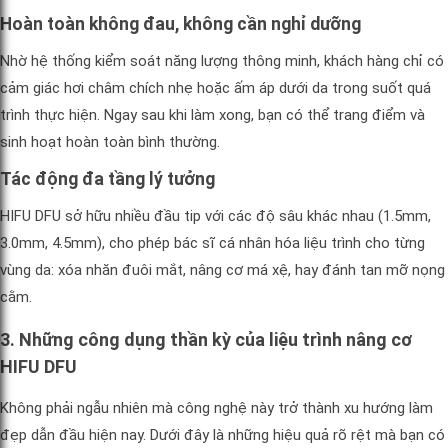
Hoàn toàn không đau, không cần nghỉ dưỡng
Nhờ hệ thống kiểm soát năng lượng thông minh, khách hàng chỉ có
cảm giác hơi châm chích nhẹ hoặc ấm áp dưới da trong suốt quá
trình thực hiện. Ngay sau khi làm xong, bạn có thể trang điểm và
sinh hoạt hoàn toàn bình thường.
Tác động đa tầng lý tưởng
HIFU DFU sở hữu nhiều đầu tip với các độ sâu khác nhau (1.5mm,
3.0mm, 4.5mm), cho phép bác sĩ cá nhân hóa liệu trình cho từng
vùng da: xóa nhăn đuôi mắt, nâng cơ má xệ, hay đánh tan mỡ nọng
cằm.
3. Những công dụng thần kỳ của liệu trình nâng cơ
HIFU DFU
Không phải ngẫu nhiên mà công nghệ này trở thành xu hướng làm
đẹp dẫn đầu hiện nay. Dưới đây là những hiệu quả rõ rệt mà bạn có