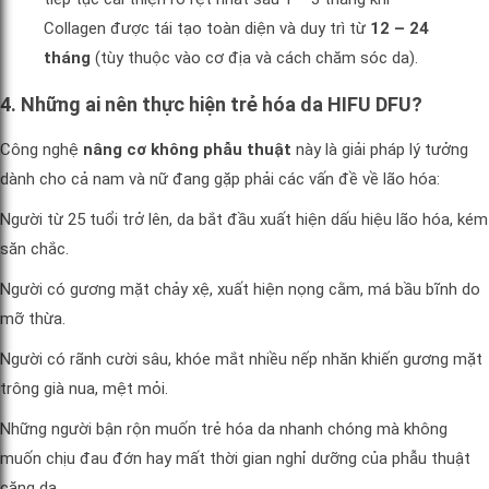
Collagen được tái tạo toàn diện và duy trì từ
12 – 24
tháng
(tùy thuộc vào cơ địa và cách chăm sóc da).
4. Những ai nên thực hiện trẻ hóa da HIFU DFU?
Công nghệ
nâng cơ không phẫu thuật
này là giải pháp lý tưởng
dành cho cả nam và nữ đang gặp phải các vấn đề về lão hóa:
Người từ 25 tuổi trở lên, da bắt đầu xuất hiện dấu hiệu lão hóa, kém
săn chắc.
Người có gương mặt chảy xệ, xuất hiện nọng cằm, má bầu bĩnh do
mỡ thừa.
Người có rãnh cười sâu, khóe mắt nhiều nếp nhăn khiến gương mặt
trông già nua, mệt mỏi.
Những người bận rộn muốn trẻ hóa da nhanh chóng mà không
muốn chịu đau đớn hay mất thời gian nghỉ dưỡng của phẫu thuật
căng da.