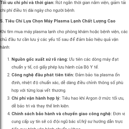
Tối ưu chi phí và thời gian:
Rút ngắn thời gian nằm viện, giảm tải
chi phí điều trị dài ngày cho người bệnh.
5. Tiêu Chí Lựa Chọn Máy Plasma Lạnh Chất Lượng Cao
Khi tìm mua máy plasma lạnh cho phòng khám hoặc bệnh viện, các
chủ đầu tư cần lưu ý các yếu tố sau để đảm bảo hiệu quả vận
hành:
Nguồn gốc xuất xứ rõ ràng:
Ưu tiên các dòng máy đạt
chuẩn y tế, có giấy phép lưu hành của Bộ Y tế.
Công nghệ đầu phát tiên tiến:
Đảm bảo tia plasma ổn
định, nhiệt độ chuẩn xác, dễ dàng điều chỉnh thông số phù
hợp với từng loại vết thương.
Chi phí vận hành hợp lý:
Tiêu hao khí Argon ở mức tối ưu,
dễ bảo trì và thay thế linh kiện.
Chính sách bảo hành và chuyển giao công nghệ:
Đơn vị
cung cấp uy tín sẽ có đội ngũ bác sĩ/kỹ sư hướng dẫn trực