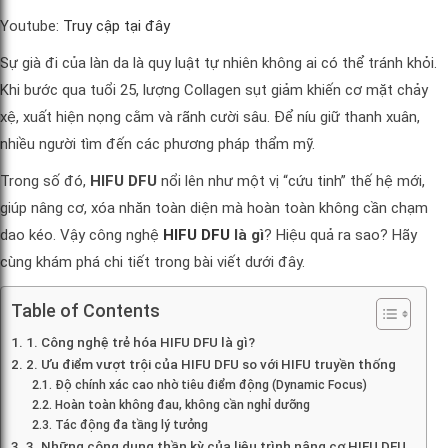
Youtube:
Truy cập tại đây
Sự già đi của làn da là quy luật tự nhiên không ai có thể tránh khỏi.
Khi bước qua tuổi 25, lượng Collagen sụt giảm khiến cơ mặt chảy
xệ, xuất hiện nọng cằm và rãnh cười sâu. Để níu giữ thanh xuân,
nhiều người tìm đến các phương pháp thẩm mỹ.
Trong số đó,
HIFU DFU
nổi lên như một vị “cứu tinh” thế hệ mới,
giúp nâng cơ, xóa nhăn toàn diện mà hoàn toàn không cần chạm
dao kéo. Vậy công nghệ
HIFU DFU
là gì
? Hiệu quả ra sao? Hãy
cùng khám phá chi tiết trong bài viết dưới đây.
Table of Contents
1. Công nghệ trẻ hóa HIFU DFU là gì?
2. Ưu điểm vượt trội của HIFU DFU so với HIFU truyền thống
Độ chính xác cao nhờ tiêu điểm động (Dynamic Focus)
Hoàn toàn không đau, không cần nghỉ dưỡng
Tác động đa tầng lý tưởng
3. Những công dụng thần kỳ của liệu trình nâng cơ HIFU DFU