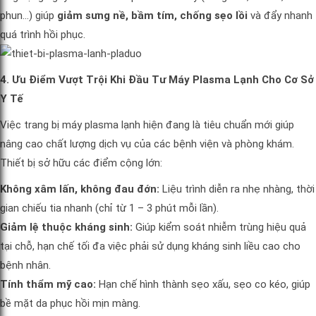
phun…) giúp
giảm sưng nề, bầm tím, chống sẹo lồi
và đẩy nhanh
quá trình hồi phục.
4. Ưu Điểm Vượt Trội Khi Đầu Tư Máy Plasma Lạnh Cho Cơ Sở
Y Tế
Việc trang bị máy plasma lạnh hiện đang là tiêu chuẩn mới giúp
nâng cao chất lượng dịch vụ của các bệnh viện và phòng khám.
Thiết bị sở hữu các điểm cộng lớn:
Không xâm lấn, không đau đớn:
Liệu trình diễn ra nhẹ nhàng, thời
gian chiếu tia nhanh (chỉ từ 1 – 3 phút mỗi lần).
Giảm lệ thuộc kháng sinh:
Giúp kiểm soát nhiễm trùng hiệu quả
tại chỗ, hạn chế tối đa việc phải sử dụng kháng sinh liều cao cho
bệnh nhân.
Tính thẩm mỹ cao:
Hạn chế hình thành sẹo xấu, sẹo co kéo, giúp
bề mặt da phục hồi mịn màng.