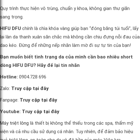
Quy trình thực hiện vô trùng, chuẩn y khoa, không gian thư giãn
sang trọng.
HIFU DFU
chính là chìa khóa vàng giúp bạn “đóng băng túi tuổi”, lấy
lại làn da thanh xuân săn chắc mà không cần chịu đựng nỗi đau của
dao kéo. Đừng để những nếp nhăn làm mờ đi sự tự tin của bạn!
Bạn muốn biết tình trạng da của mình cần bao nhiêu short
dòng HIFU DFU? Hãy để lại tin nhắn
Hotline:
0904.728 696
Zalo:
Truy cập tại đây
Fanpage:
Truy cập tại đây
Youtube:
Truy cập tại đây
Máy triệt lông
là thiết bị không thể thiếu trong các spa, thẩm mỹ
viện và cả nhu cầu sử dụng cá nhân. Tuy nhiên, để đảm bảo hiệu
quả triệt lông, an toàn cho da và độ bền của máy, Việc lựa