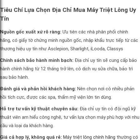
Tiêu Chí Lựa Chọn Địa Chỉ Mua Máy Triệt Lông Uy
Tín
Nguồn gốc xuất xứ rõ ràng:
Ưu tiên các nhà phân phối chính
hãng, có giấy tờ chứng minh nguồn gốc, nhập khẩu trực tiếp từ các
thương hiệu uy tín như Asclepion, Sharlight, iLooda, Classys
Chính sách bảo hành minh bạch:
Địa chỉ uy tín sẽ cung cấp bảo
hành chính hãng từ 12 tháng trở lên, có dịch vụ sửa chữa, bảo trì
sau bảo hành.
Đánh giá và phản hồi khách hàng:
Nên chọn nơi có nhiều phản
hồi tích cực, được các spa, thẩm mỹ viện lớn tin dùng.
Hỗ trợ tư vấn kỹ thuật chuyên sâu:
Địa chỉ uy tín có đội ngũ kỹ
thuật viên am hiểu công nghệ, tư vấn lựa chọn máy phù hợp với nhu
cầu và loại da khách hàng.
Giá cả hợp lý, không quá rẻ:
Máy triệt lông chính hãng
thường có