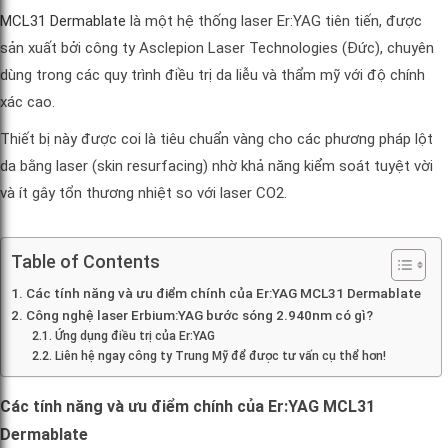
MCL31 Dermablate
là một hệ thống laser Er:YAG tiên tiến, được
sản xuất bởi công ty Asclepion Laser Technologies (Đức), chuyên
dùng trong các quy trình điều trị da liễu và thẩm mỹ với độ chính
xác cao.
Thiết bị này được coi là tiêu chuẩn vàng cho các phương pháp lột
da bằng laser (skin resurfacing) nhờ khả năng kiểm soát tuyệt vời
và ít gây tổn thương nhiệt so với laser CO2.
Table of Contents
Các tính năng và ưu điểm chính của Er:YAG MCL31 Dermablate
Công nghệ laser Erbium:YAG bước sóng 2.940nm có gì?
Ứng dụng điều trị của Er:YAG
Liên hệ ngay công ty Trung Mỹ để được tư vấn cụ thể hơn!
Các tính năng và ưu điểm chính của Er:YAG MCL31
Dermablate