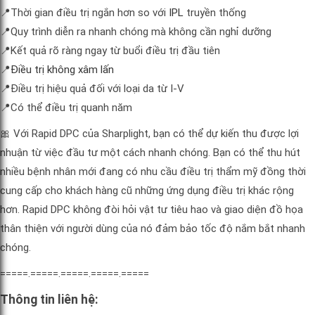
📍Thời gian điều trị ngắn hơn so với
IPL
truyền thống
📍Quy trình diễn ra nhanh chóng mà không cần nghỉ dưỡng
📍Kết quả rõ ràng ngay từ buổi điều trị đầu tiên
📍
Điều trị không xâm lấn
📍Điều trị hiệu quả đối với loại da từ I-V
📍Có thể điều trị quanh năm
🎀 Với Rapid DPC của Sharplight, bạn có thể dự kiến thu được lợi
nhuận từ việc đầu tư một cách nhanh chóng. Bạn có thể thu hút
nhiều bệnh nhân mới đang có nhu cầu điều trị thẩm mỹ đồng thời
cung cấp cho khách hàng cũ những ứng dụng điều trị khác rộng
hơn. Rapid DPC không đòi hỏi vật tư tiêu hao và giao diện đồ họa
thân thiện với người dùng của nó đảm bảo tốc độ nắm bắt nhanh
chóng.
=====.=====.=====.=====.=====
Thông tin liên hệ: