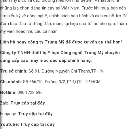
thẩm mỹ Bico và các thương hiệu lớn như Beurer, Panasonic là
những lựa chọn đáng tin cậy tại Việt Nam. Trước khi mua, bạn nên
tìm hiểu kỹ về công nghệ, chính sách bảo hành và dịch vụ hỗ trợ để
đảm bảo đầu tư đúng đắn, mang lại hiệu quả tối ưu cho spa, thẩm
mỹ viện hoặc nhu cầu cá nhân.
Liên hệ ngay công ty Trung Mỹ để được tư vấn cụ thể hơn!
Công ty TNHH thiết bị Y học Công nghệ Trung Mỹ chuyên
cung cấp các máy móc cao cấp chính hãng.
Trụ sở chính:
Số 91, Đường Nguyễn Chí Thanh,TP HN
Chi nhánh:
Số 666/10, Đường 3/2, P14,Q10, TP HCM
Hotline:
0904.728 696
Zalo:
Truy cập tại đây
Fanpage:
Truy cập tại đây
Youtube:
Truy cập tại đây