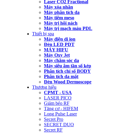
Laser CO2 Fractional
Máy xóa nhăn
Máy phân tích da
Máy tiêm meso
Máy trị hôi nách
Máy trị mạch máu PDL
Thiết bị spa
Máy điện di ion
Đèn LED PDT
MÁY HIFU
Máy Oxy Jet
Máy chăm sóc da
Máy siêu âm tần số kép
Phân tích chỉ số BODY
Phân tích da mặt
Đèn Wood Dermoscope
Thương hiệu
CPMT - USA
LASER PICO
Giảm béo RF
Tăng cơ - HIFEM
Long Pulse Laser
Secret Pro
SECRET DUO
Secret RF