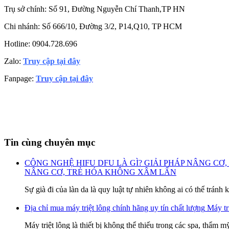
Trụ sở chính: Số 91, Đường Nguyễn Chí Thanh,TP HN
Chi nhánh: Số 666/10, Đường 3/2, P14,Q10, TP HCM
Hotline: 0904.728.696
Zalo:
Truy cập tại đây
Fanpage:
Truy cập tại đây
Tin cùng chuyên mục
CÔNG NGHỆ HIFU DFU LÀ GÌ? GIẢI PHÁP NÂNG C
NÂNG CƠ, TRẺ HÓA KHÔNG XÂM LẤN
Sự già đi của làn da là quy luật tự nhiên không ai có thể tránh
Địa chỉ mua máy triệt lông chính hãng uy tín chất lượng
Máy tri
Máy triệt lông là thiết bị không thể thiếu trong các spa, thẩm 