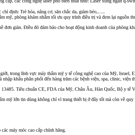
ấp, các công nghệ laser phổ biến nhất như: Laser xung ngắn q-switch, l
 chỉ định: Trẻ hóa, nâng cơ, săn chắc da, giảm béo,…..
 thẩm mỹ, phòng khám nhằm tối ưu quy trình điều trị và đem lại nguồn t
ng hề đơn giản. Điều đó đảm bảo cho hoạt động kinh doanh của phòng k
 giới, trong lĩnh vực máy thẩm mỹ y tế công nghệ cao của Mỹ, Israel
 nhập khẩu phân phối đến hàng trăm các bệnh viện, spa, clinic, viện t
 13485. Tiêu chuẩn CE, FDA của Mỹ, Châu Âu, Hàn Quốc, Bộ y tế Việ
m mỹ lớn tin dùng không chỉ vì trang thiết bị ở đây tốt mà còn về quy 
 các máy móc cao cấp chính hãng.