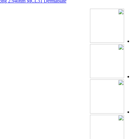
sóng 2.940nm MCL31 Dermablate