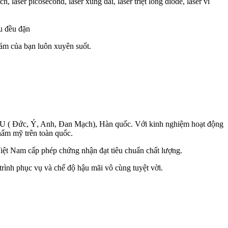
aser picosecond, laser xung dài, laser triệt lông diode, laser vi
hu đều đặn
hám của bạn luôn xuyên suốt.
, EU ( Đức, Ý, Anh, Đan Mạch), Hàn quốc. Với kinh nghiệm hoạt động
hẩm mỹ trên toàn quốc.
t Nam cấp phép chứng nhận đạt tiêu chuẩn chất lượng.
trình phục vụ và chế độ hậu mãi vô cùng tuyệt vời.