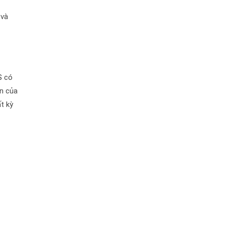
 và
S
có
ản của
t kỳ