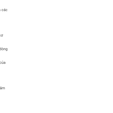
n các
cơ
 dòng
 của
giảm