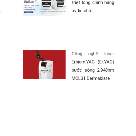
triệt lông chính hãng
uy tín chất...
i.
Công nghệ laser
Erbium:YAG (Er:YAG)
bước sóng 2.940nm
MCL31 Dermablate