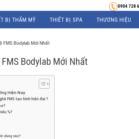
0904 728 
ẾT BỊ THẨM MỸ
THIẾT BỊ SPA
THƯƠNG HIỆU
ệ FMS Bodylab Mới Nhất
 FMS Bodylab Mới Nhất
ng Hiện Nay.
ghệ FMS tạo hình hiện đại ?
ào?
hiêu %?
ời dùng nào?