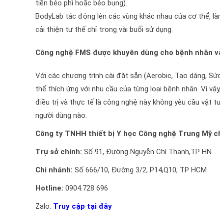
tiền béo phì hoặc béo bụng).
BodyLab tác động lên các vùng khác nhau của cơ thể, l
cải thiện tư thế chỉ trong vài buổi sử dụng.
Công nghệ FMS được khuyên dùng cho bệnh nhân v
Với các chương trình cài đặt sẵn (Aerobic, Tạo dáng, Sức
thể thích ứng với nhu cầu của từng loại bệnh nhân. Vì vậ
điều trị và thực tế là công nghệ này không yêu cầu vật 
người dùng nào.
Công ty TNHH thiết bị Y học Công nghệ Trung Mỹ 
Trụ sở chính:
Số 91, Đường Nguyễn Chí Thanh,TP HN
Chi nhánh:
Số 666/10, Đường 3/2, P14,Q10, TP HCM
Hotline:
0904.728 696
Zalo:
Truy cập tại đây