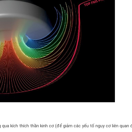
g qua kích thích thần kinh cơ (để giảm các yếu tố nguy cơ liên quan 