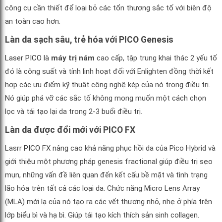
công cụ cần thiết để loại bỏ các tổn thương sắc tố với biên độ
an toàn cao hơn.
Làn da sạch sâu, trẻ hóa với PICO Genesis
Laser PICO
là
máy trị nám
cao cấp, tập trung khai thác 2 yếu tố
đó là công suất và tính linh hoạt đối với Enlighten đồng thời kết
hợp các ưu điểm kỹ thuật công nghệ kép của nó trong điều trị.
Nó giúp phá vỡ các sắc tố không mong muốn một cách chọn
lọc và tái tạo lại da trong 2-3 buổi điều trị.
Làn da được đổi mới với PICO FX
Lasrr
PICO
FX nâng cao khả năng phục hồi da của Pico Hybrid và
giới thiệu một phương pháp genesis fractional giúp điều trị sẹo
mụn, những vấn đề liên quan đến kết cấu bề mặt và tình trạng
lão hóa trên tất cả các loại da. Chức năng Micro Lens Array
(MLA) mới lạ của nó tạo ra các vết thương nhỏ, nhẹ ở phía trên
lớp biểu bì và hạ bì. Giúp tái tạo kích thích sản sinh collagen.