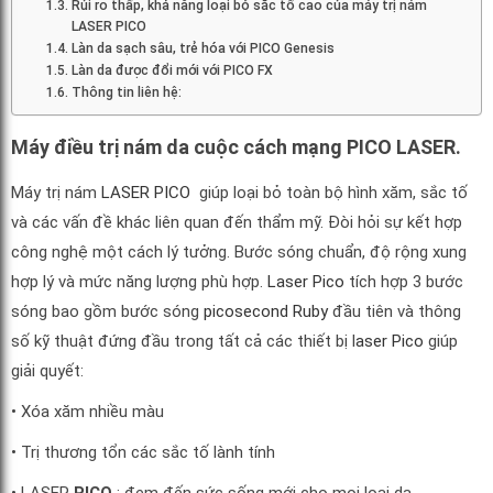
Rủi ro thấp, khả năng loại bỏ sắc tố cao của máy trị nám
LASER PICO
Làn da sạch sâu, trẻ hóa với PICO Genesis
Làn da được đổi mới với PICO FX
Thông tin liên hệ:
Máy điều trị nám da c
uộc cách mạng PICO LASER.
Máy trị nám
LASER PICO
giúp loại bỏ toàn bộ hình xăm, sắc tố
và các vấn đề khác liên quan đến thẩm mỹ. Đòi hỏi sự kết hợp
công nghệ một cách lý tưởng. Bước sóng chuẩn, độ rộng xung
hợp lý và mức năng lượng phù hợp.
Laser Pico
tích hợp 3 bước
sóng bao gồm bước sóng
picosecond Ruby
đầu tiên và thông
số kỹ thuật đứng đầu trong tất cả các thiết bị l
aser Pico
giúp
giải quyết:
• Xóa xăm nhiều màu
• Trị thương tổn các sắc tố lành tính