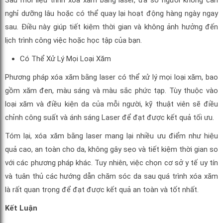
Sau mỗi liệu trình xóa xăm bằng laser, đa số người không cần
nghỉ dưỡng lâu hoặc có thể quay lại hoạt động hàng ngày ngay
sau. Điều này giúp tiết kiệm thời gian và không ảnh hưởng đến
lịch trình công việc hoặc học tập của bạn.
Có Thể Xử Lý Mọi Loại Xăm
Phương pháp xóa xăm bằng laser có thể xử lý mọi loại xăm, bao
gồm xăm đen, màu sáng và màu sắc phức tạp. Tùy thuộc vào
loại xăm và điều kiện da của mỗi người, kỹ thuật viên sẽ điều
chỉnh công suất và ánh sáng Laser để đạt được kết quả tối ưu.
Tóm lại, xóa xăm bằng laser mang lại nhiều ưu điểm như hiệu
quả cao, an toàn cho da, không gây sẹo và tiết kiệm thời gian so
với các phương pháp khác. Tuy nhiên, việc chọn cơ sở y tế uy tín
và tuân thủ các hướng dẫn chăm sóc da sau quá trình xóa xăm
là rất quan trọng để đạt được kết quả an toàn và tốt nhất.
Kết Luận