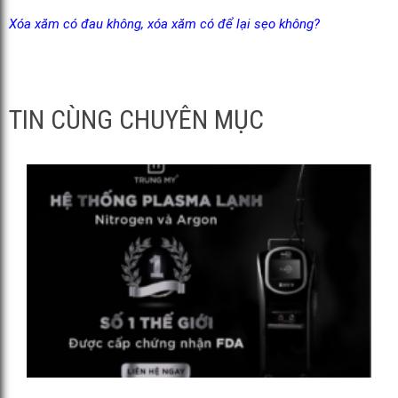
Xóa xăm có đau không, xóa xăm có để lại sẹo không?
TIN CÙNG CHUYÊN MỤC