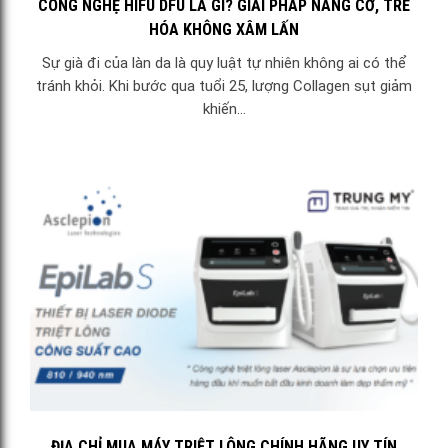
CÔNG NGHỆ HIFU DFU LÀ GÌ? GIẢI PHÁP NÂNG CƠ, TRẺ
HÓA KHÔNG XÂM LẤN
Sự già đi của làn da là quy luật tự nhiên không ai có thể
tránh khỏi. Khi bước qua tuổi 25, lượng Collagen sụt giảm
khiến...
ĐỊA CHỈ MUA MÁY TRIỆT LÔNG CHÍNH HÃNG UY TÍN