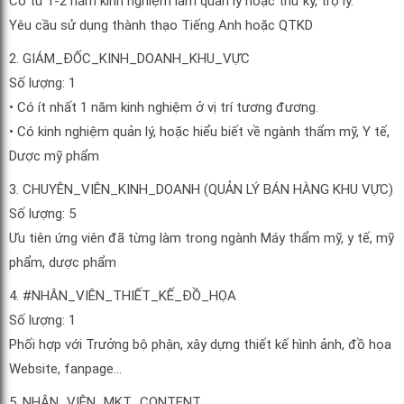
Có từ 1-2 năm kinh nghiệm làm quản lý hoặc thư ký, trợ lý.
Yêu cầu sử dụng thành thạo Tiếng Anh hoặc QTKD
2.
GIÁM_ĐỐC_KINH_DOANH_KHU_VỰC
Số lượng: 1
• Có ít nhất 1 năm kinh nghiệm ở vị trí tương đương.
• Có kinh nghiệm quản lý, hoặc hiểu biết về ngành thẩm mỹ, Y tế,
Dược mỹ phẩm
3.
CHUYÊN_VIÊN_KINH_DOANH
(QUẢN LÝ BÁN HÀNG KHU VỰC)
Số lượng: 5
Ưu tiên ứng viên đã từng làm trong ngành
Máy thẩm mỹ
,
y tế,
mỹ
phẩm, dược phẩm
4.
#
NHÂN_VIÊN_THIẾT_KẾ_ĐỒ_HỌA
Số lượng: 1
Phối hợp với Trưởng bộ phận, xây dựng thiết kế hình ảnh, đồ họa
Website, fanpage…
5.
NHÂN_VIÊN_MKT_CONTENT