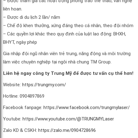
– Được tham gia các hoạt động phong trào thể thao, văn nghệ
liên hoan.
– Được di du lịch 2 lần/ năm
– Chế độ khen thưởng, xứng đáng theo cá nhân, theo đội nhóm
– Các quyền lợi khác theo quy định của luật lao động: BHXH,
BHYT, ngày phép
Gia nhập đội ngũ nhân viên trẻ trung, năng động và môi trường
làm việc chuyên nghiệp tại ngôi nhà chung TM Group.
Liên hệ ngay công ty Trung Mỹ để được tư vấn cụ thể hơn!
Website
:
https://trungmy.com/
Hotline: 0904897869
Facebook fanpage:
https://www.facebook.com/trungmylaser/
Youtube:
https://www.youtube.com/@TRUNGMYLaser
Zalo KD & CSKH:
https://zalo.me/0904728696