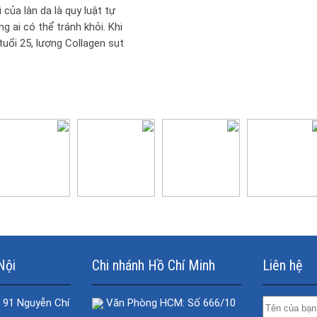
XÂM LẤN
i của làn da là quy luật tự
g ai có thể tránh khỏi. Khi
uổi 25, lượng Collagen sụt
giảm khiến...
Nội
Chi nhánh Hồ Chí Minh
Liên hệ
 91 Nguyễn Chí
Văn Phòng HCM: Số 666/10