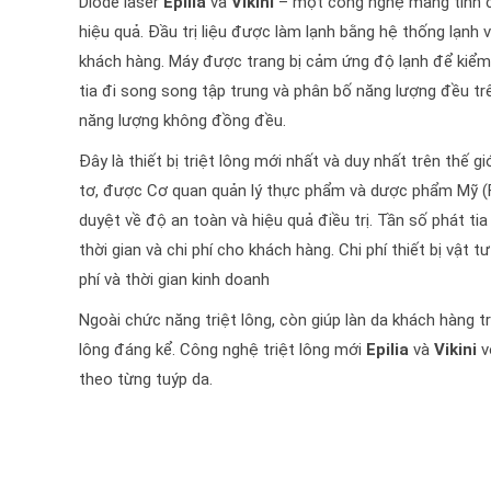
Diode laser
Epilia
và
Vikini
– một công nghệ mang tính c
hiệu quả. Đầu trị liệu được làm lạnh bằng hệ thống lạnh 
khách hàng. Máy được trang bị cảm ứng độ lạnh để kiểm 
tia đi song song tập trung và phân bố năng lượng đều trê
năng lượng không đồng đều.
Đây là thiết bị triệt lông mới nhất và duy nhất trên thế
tơ, được Cơ quan quản lý thực phẩm và dược phẩm Mỹ (F
duyệt về độ an toàn và hiệu quả điều trị. Tần số phát tia
thời gian và chi phí cho khách hàng. Chi phí thiết bị vật 
phí và thời gian kinh doanh
Ngoài chức năng triệt lông, còn giúp làn da khách hàng 
lông đáng kể. Công nghệ triệt lông mới
Epilia
và
Vikini
v
theo từng tuýp da.