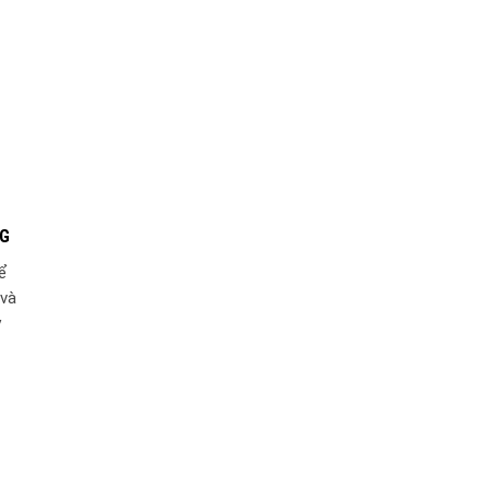
NG
ể
 và
y