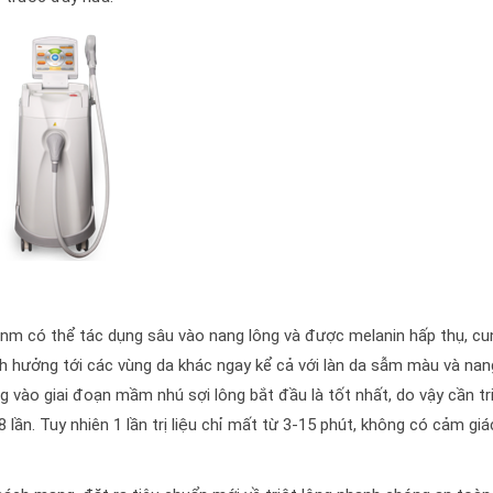
0nm có thể tác dụng sâu vào nang lông và được melanin hấp thụ, cu
h hưởng tới các vùng da khác ngay kể cả với làn da sẫm màu và nan
g vào giai đoạn mầm nhú sợi lông bắt đầu là tốt nhất, do vậy cần tr
 lần. Tuy nhiên 1 lần trị liệu chỉ mất từ 3-15 phút, không có cảm giá