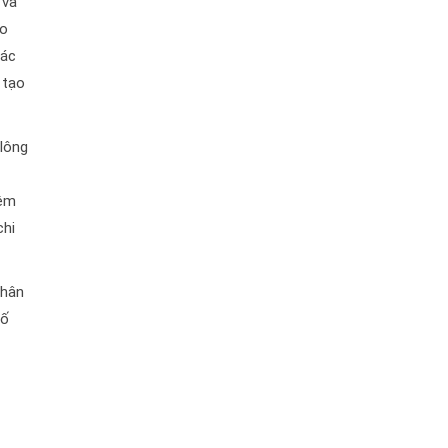
 và
ho
các
 tạo
 lông
iệm
chi
chân
số