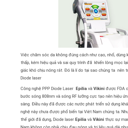
Việc chăm sóc da không đúng cách như cạo, nhổ, dùng k
thấp, kém hiệu quả và sai quy trình đã khiến lông mọc lại
giác khó chịu nóng rát. Đó là lí do tại sao chúng ta nên 
Diode laser
Công nghệ PPP Diode Laser
Epilia
và
Vikini
được FDA củ
bước sóng 808nm và sóng RF lưỡng cực tạo nên hiệu ứng n
sàng. Điều này đã được các nước phát triển sử dụng khá 
nghệ này chưa được phổ biến tại Viêt Nam chúng ta. Như
thế giới đã dụng, Diode laser
Epilia
và
Vikini
thực sự man
Nam không còn phải chịu đau nóng và trị liệu quá dài nh