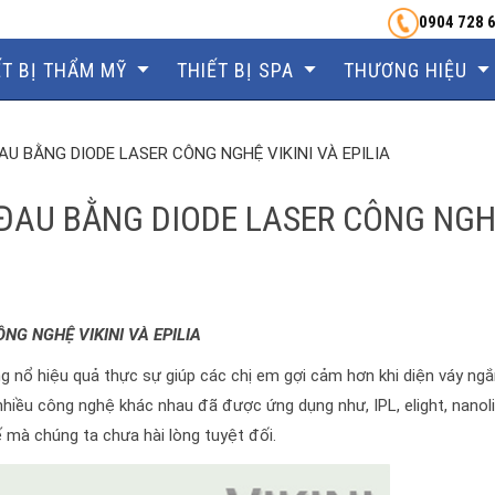
0904 728 
ẾT BỊ THẨM MỸ
THIẾT BỊ SPA
THƯƠNG HIỆU
U BẰNG DIODE LASER CÔNG NGHỆ VIKINI VÀ EPILIA
ĐAU BẰNG DIODE LASER CÔNG NG
G NGHỆ VIKINI VÀ EPILIA
ùng nổ hiệu quả thực sự giúp các chị em gợi cảm hơn khi diện váy ngắ
iều công nghệ khác nhau đã được ứng dụng như, IPL, elight, nanol
mà chúng ta chưa hài lòng tuyệt đối.