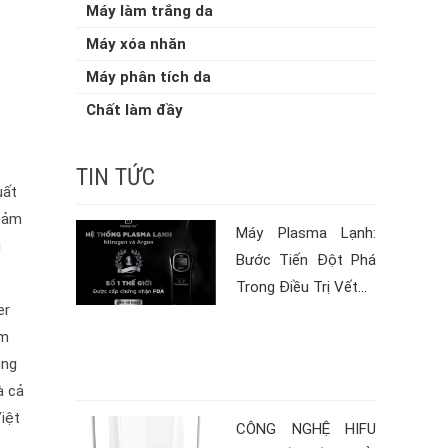
Máy làm trắng da
Máy xóa nhăn
Máy phân tích da
Chất làm đầy
TIN TỨC
uất
 cảm
Máy Plasma Lạnh:
g
Bước Tiến Đột Phá
Trong Điều Trị Vết...
er
âm
ông
à cả
iệt
CÔNG NGHỆ HIFU