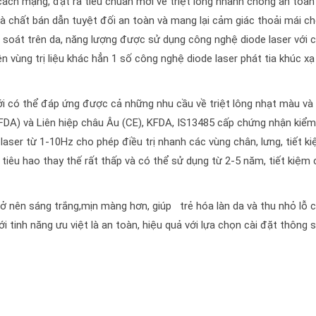
ách mạng, đặt ra tiêu chuẩn mới về triệt lông nhanh chóng an toàn
và chất bán dẫn tuyệt đối an toàn và mang lại cảm giác thoải mái c
soát trên da, năng lượng được sử dụng công nghệ diode laser với 
n vùng trị liệu khác hẳn 1 số công nghệ diode laser phát tia khúc xạ
 giới có thể đáp ứng được cả những nhu cầu về triệt lông nhạt màu và
DA) và Liên hiệp châu Âu (CE), KFDA, IS13485 cấp chứng nhận kiểm
 laser từ 1-10Hz cho phép điều trị nhanh các vùng chân, lưng, tiết k
tư tiêu hao thay thế rất thấp và có thể sử dụng từ 2-5 năm, tiết kiệm 
trở nên sáng trắng,mịn màng hơn, giúp trẻ hóa làn da và thu nhỏ lỗ 
ới tinh năng ưu việt là an toàn, hiệu quả với lựa chọn cài đặt thông 