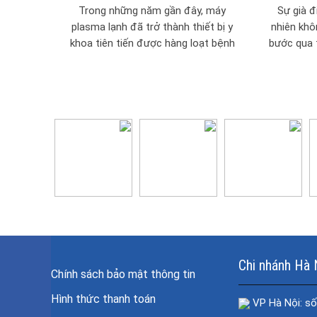
THƯƠNG VÀ THẨM MỸ Y TẾ
Trong những năm gần đây, máy
Sự già đ
plasma lạnh đã trở thành thiết bị y
nhiên khôn
khoa tiên tiến được hàng loạt bệnh
bước qua t
viện lớn, phòng khám và thẩm...
Chi nhánh Hà 
Chính sách bảo mật thông tin
Hình thức thanh toán
VP Hà Nội: số