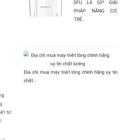
DFU LÀ GÌ? GIẢI
PHÁP NÂNG CƠ,
TRẺ...
Địa chỉ mua máy triệt lông chính hãng uy tín
chất...
ng
g
iệt từ
c