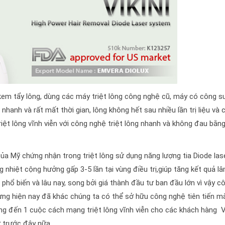
em tẩy lông, dùng các máy triệt lông công nghệ cũ, máy có công s
 nhanh và rất mất thời gian, lông không hết sau nhiều lần trị liệu và
triệt lông vĩnh viễn với công nghệ triệt lông nhanh và không đau bằn
a Mỹ chứng nhận trong triệt lông sử dụng năng lượng tia Diode las
hiệt cộng hưởng gấp 3-5 lần tại vùng điều trị,giúp tăng kết quả l
phổ biến và lâu nay, song bởi giá thành đầu tư ban đầu lớn vì vậy c
ng hiện nay đã khác chúng ta có thể sở hữu công nghệ tiên tiến m
g đến 1 cuộc cách mạng triệt lông vĩnh viễn cho các khách hàng V
ư trước đây nữa.