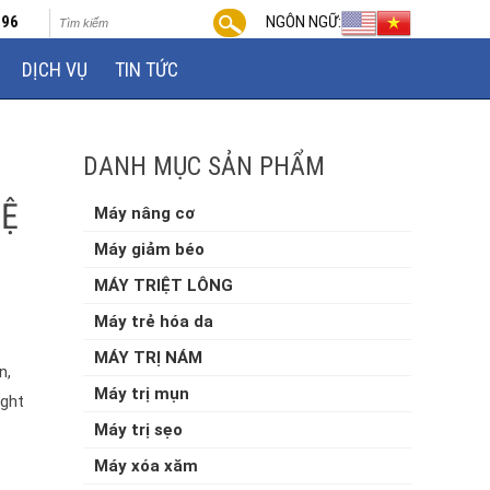
696
NGÔN NGỮ:
DỊCH VỤ
TIN TỨC
DANH MỤC SẢN PHẨM
HỆ
Máy nâng cơ
Máy giảm béo
MÁY TRIỆT LÔNG
Máy trẻ hóa da
MÁY TRỊ NÁM
n,
Máy trị mụn
ight
Máy trị sẹo
Máy xóa xăm