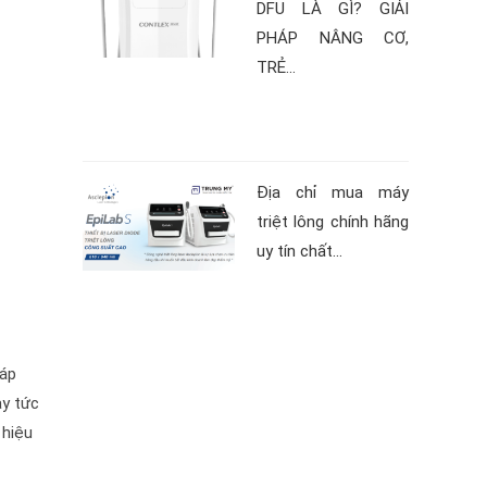
DFU LÀ GÌ? GIẢI
PHÁP NÂNG CƠ,
TRẺ...
Địa chỉ mua máy
triệt lông chính hãng
uy tín chất...
 áp
ay tức
 hiệu