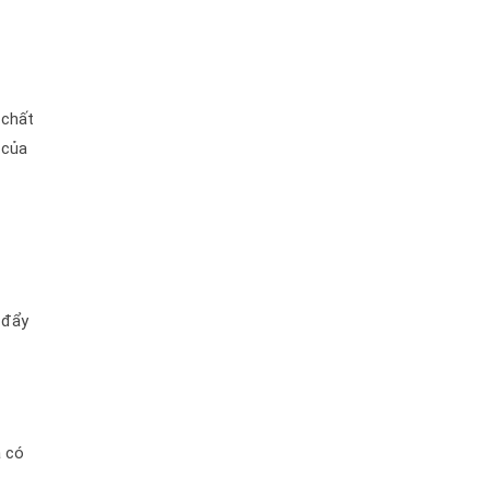
 chất
 của
 đẩy
a có