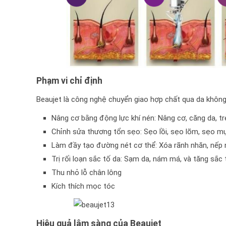
Phạm vi chỉ định
Beaujet là công nghệ chuyển giao hợp chất qua da không
Nâng cơ bằng động lực khí nén: Nâng cơ, căng da, tr
Chỉnh sửa thương tổn sẹo: Sẹo lồi, sẹo lõm, sẹo m
Làm đầy tạo đường nét cơ thể: Xóa rãnh nhăn, nếp nh
Trị rối loạn sắc tố da: Sạm da, nám má, và tăng sắc 
Thu nhỏ lỗ chân lông
Kích thích mọc tóc
Hiệu quả lâm sàng của Beaujet