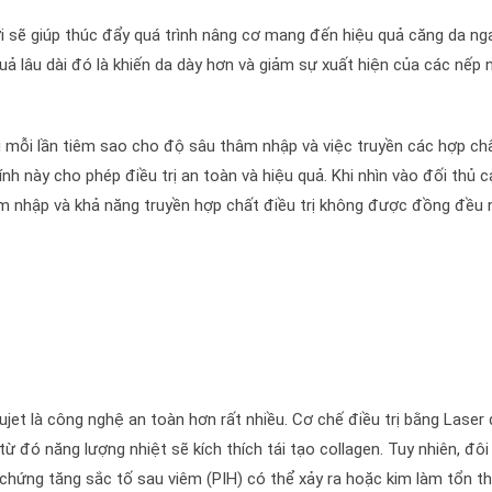
i sẽ giúp thúc đẩy quá trình nâng cơ mang đến hiệu quả căng da ng
quả lâu dài đó là khiến da dày hơn và giảm sự xuất hiện của các nếp 
 mỗi lần tiêm sao cho độ sâu thâm nhập và việc truyền các hợp ch
tính này cho phép điều trị an toàn và hiệu quả. Khi nhìn vào đối thủ 
âm nhập và khả năng truyền hợp chất điều trị không được đồng đều
ujet là công nghệ an toàn hơn rất nhiều. Cơ chế điều trị bằng Laser 
từ đó năng lượng nhiệt sẽ kích thích tái tạo collagen. Tuy nhiên, đôi 
ứng tăng sắc tố sau viêm (PIH) có thể xảy ra hoặc kim làm tổn t