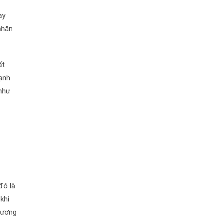
ay
nhăn
ất
cạnh
 như
đó là
khi
hương