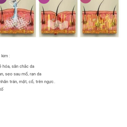
 kim :
ẻ hóa, săn chắc da
ụn, sẹo sau mổ, rạn da
ăn trán, mặt, cổ, trên ngực..
tố