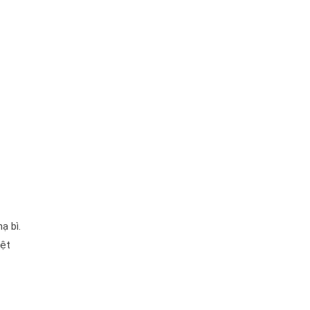
ạ bì.
iệt