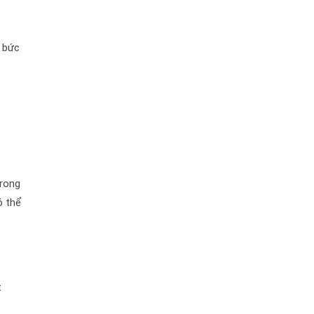
g bức
Trong
ó thể
t