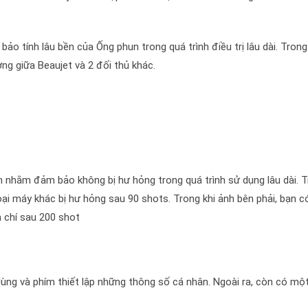
ảo tính lâu bền của Ống phun trong quá trình điều trị lâu dài. Tron
ợng giữa Beaujet và 2 đối thủ khác.
ến nhằm đảm bảo không bị hư hỏng trong quá trình sử dụng lâu dài. 
oại máy khác bị hư hỏng sau 90 shots. Trong khi ảnh bên phải, bạn c
 chí sau 200 shot
ùng và phím thiết lập những thông số cá nhân. Ngoài ra, còn có mộ