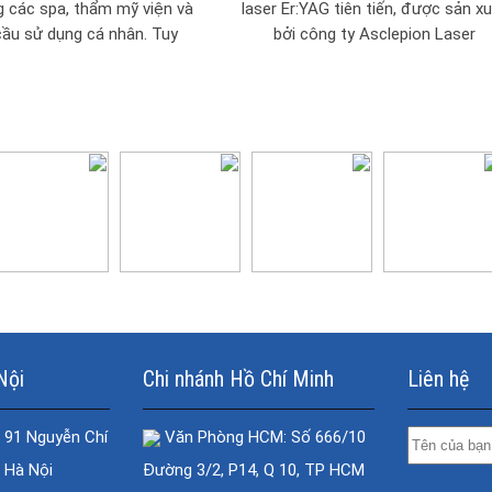
g các spa, thẩm mỹ viện và
laser Er:YAG tiên tiến, được sản x
cầu sử dụng cá nhân. Tuy
bởi công ty Asclepion Laser
nhiên, để đảm...
Technologies (Đức), chuyên dùn
trong các quy trình điều...
Nội
Chi nhánh Hồ Chí Minh
Liên hệ
 91 Nguyễn Chí
Văn Phòng HCM: Số 666/10
 Hà Nội
Đường 3/2, P14, Q 10, TP HCM