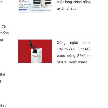
triệt lông chính hãng
nh
uy tín chất...
n đề
 thống
ng
Công nghệ laser
Erbium:YAG (Er:YAG)
bước sóng 2.940nm
MCL31 Dermablate
 thể
g
 đạt