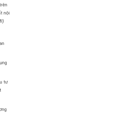
trên
t nội
I)
uan
dụng
u tư
t
ương