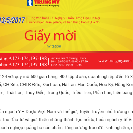
 24 với quy mô 500 gian hàng, 400 tập đoàn, doanh nghiệp đến từ 
Bỉ, CH Séc, CHLB Đức, Đài Loan, Hà Lan, Hàn Quốc, Hoa Kỳ, Hồng Kô
ore, Thái Lan, Thụy Điển, Trung Quốc, Triều Tiên, Phần Lan, Liên bang
của ngành Y – Dược Việt Nam và thế giới, tuyên truyền chủ tr­ương ch
tác đầu t­­ư và giới thiệu những thành tựu nổi bật của ngành y tế Vi
anh nghiệp quảng bá sản phẩm, tăng c­­­ường trao đổi kinh nghiệm,