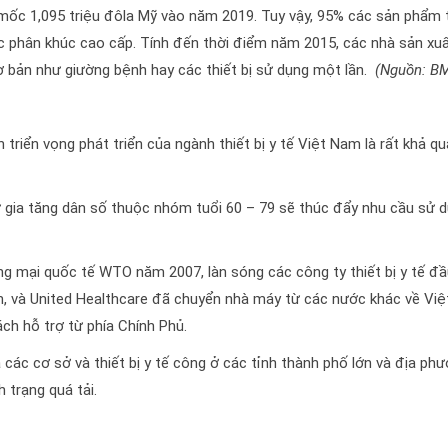
mốc 1,095 triệu đôla Mỹ vào năm 2019. Tuy vậy, 95% các sản phẩm 
các phân khúc cao cấp. Tính đến thời điểm năm 2015, các nhà sản xuấ
ơ bản như giường bệnh hay các thiết bị sử dụng một lần.
(Nguồn: BM
riển vọng phát triển của ngành thiết bị y tế Việt Nam là rất khả q
sự gia tăng dân số thuộc nhóm tuổi 60 – 79 sẽ thúc đẩy nhu cầu sử 
ơng mại quốc tế WTO năm 2007, làn sóng các công ty thiết bị y tế đầ
n, và United Healthcare đã chuyển nhà máy từ các nước khác về Việ
ch hỗ trợ từ phía Chính Phủ.
các cơ sở và thiết bị y tế công ở các tỉnh thành phố lớn và địa ph
 trạng quá tải.