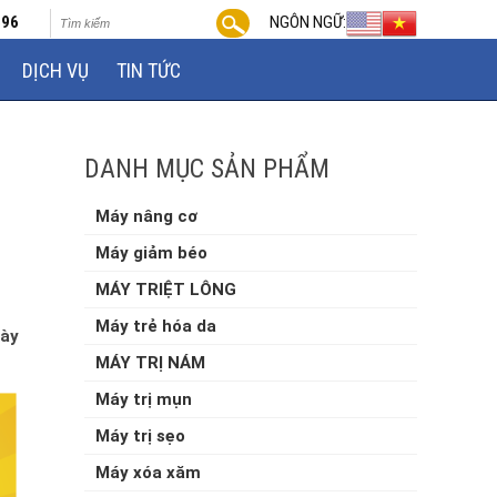
696
NGÔN NGỮ:
DỊCH VỤ
TIN TỨC
DANH MỤC SẢN PHẨM
Máy nâng cơ
Máy giảm béo
MÁY TRIỆT LÔNG
Máy trẻ hóa da
gày
MÁY TRỊ NÁM
Máy trị mụn
Máy trị sẹo
Máy xóa xăm