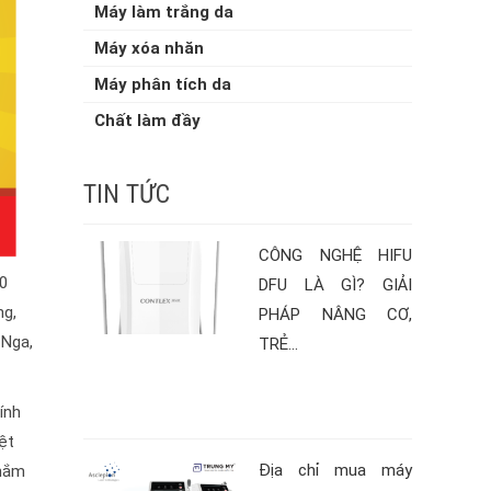
Máy làm trắng da
Máy xóa nhăn
Máy phân tích da
Chất làm đầy
TIN TỨC
CÔNG NGHỆ HIFU
30
DFU LÀ GÌ? GIẢI
ng,
PHÁP NÂNG CƠ,
 Nga,
TRẺ...
ính
ệt
Địa chỉ mua máy
 nắm