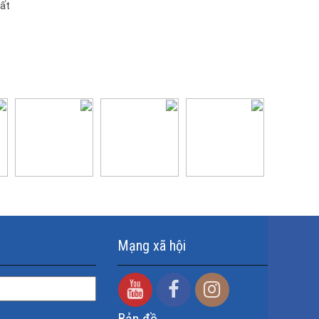
uất
g
Mạng xã hội