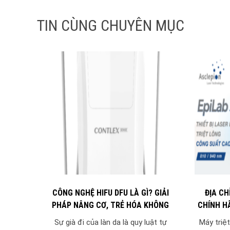
TIN CÙNG CHUYÊN MỤC
CÔNG NGHỆ HIFU DFU LÀ GÌ? GIẢI
ĐỊA CH
PHÁP NÂNG CƠ, TRẺ HÓA KHÔNG
CHÍNH H
XÂM LẤN
Sự già đi của làn da là quy luật tự
Máy triệt