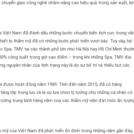
 kết, chuyển giao công nghệ nhằm nâng cao hiệu quả trong sản xuất, ki
a Việt Nam đã đánh dấu những bước chuyển biến tích cực trong vấ
hiết bị thẩm mỹ đã có những bước phát triển vượt bậc. Tuy vậy, hệ
 Spa, TMV tại các thành phố lớn như Hà Nội hay Hồ Chí Minh thườ
 200% công suất trong giờ cao điểm – trong khi những Spa, TMV địa
g nguyên nhân của tình trạng này là do sự bố trí và thiếu hụt các
hi được hoạt động năm 1989. Tính đến năm 2015, đã có hàng
ầng lớp trung lưu và là sự lựa chọn lý tưởng cho những cá nhân có
trưởng trung bình hàng năm của các thẩm mỹ viện đạt mức ấn tượn
hẩm mỹ của Việt Nam đã phát triển ổn định trong những năm gần đây,