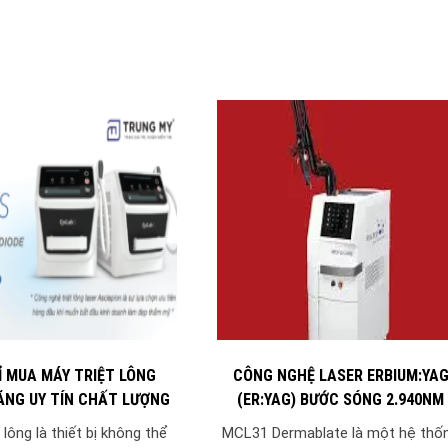
Ỉ MUA MÁY TRIỆT LÔNG
CÔNG NGHỆ LASER ERBIUM:YA
ÃNG UY TÍN CHẤT LƯỢNG
(ER:YAG) BƯỚC SÓNG 2.940NM
MCL31 DERMABLATE
 lông là thiết bị không thể
MCL31 Dermablate là một hệ thố