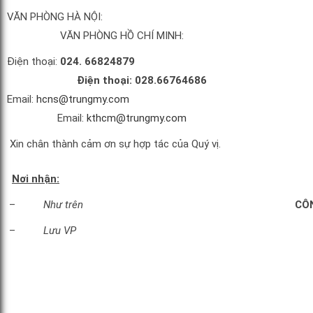
VĂN PHÒNG HÀ NỘI:
VĂN PHÒNG HỒ CHÍ MINH:
Điện thoại:
024. 66824879
Điện thoại:
028.66764686
Email:
hcns@trungmy.com
Email:
kthcm@trungmy.com
Xin chân thành cảm ơn sự hợp tác của Quý vị.
Nơi nhận:
–
Như trên
CÔ
–
Lưu VP