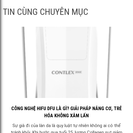
TIN CÙNG CHUYÊN MỤC
CÔNG NGHỆ HIFU DFU LÀ GÌ? GIẢI PHÁP NÂNG CƠ, TRẺ
HÓA KHÔNG XÂM LẤN
Sự già đi của làn da là quy luật tự nhiên không ai có thể
tránh khỏi. Khi bước qua tuổi 25, lượng Collagen sụt giảm