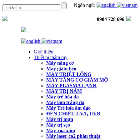
Ngôn ngữ:
0904 728 696
Giới thiệu
Thiết bị thẩm mỹ
Máy nâng cơ
Máy giảm béo
MÁY TRIỆT LÔNG
MÁY TĂNG CƠ GIẢM MỠ
MÁY PLASMA LẠNH
MÁY TRỊ NÁM
Máy trẻ hóa da
Máy làm trắng da
Máy Trẻ hóa âm đạo
ĐÈN CHIẾU UVA, UVB
Máy trị mụn
Máy trị sẹo
Máy xóa xăm
Máy laser co2 phẫu thuật