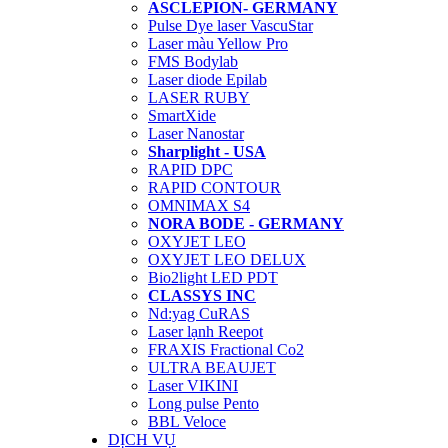
ASCLEPION- GERMANY
Pulse Dye laser VascuStar
Laser màu Yellow Pro
FMS Bodylab
Laser diode Epilab
LASER RUBY
SmartXide
Laser Nanostar
Sharplight - USA
RAPID DPC
RAPID CONTOUR
OMNIMAX S4
NORA BODE - GERMANY
OXYJET LEO
OXYJET LEO DELUX
Bio2light LED PDT
CLASSYS INC
Nd:yag CuRAS
Laser lạnh Reepot
FRAXIS Fractional Co2
ULTRA BEAUJET
Laser VIKINI
Long pulse Pento
BBL Veloce
DỊCH VỤ