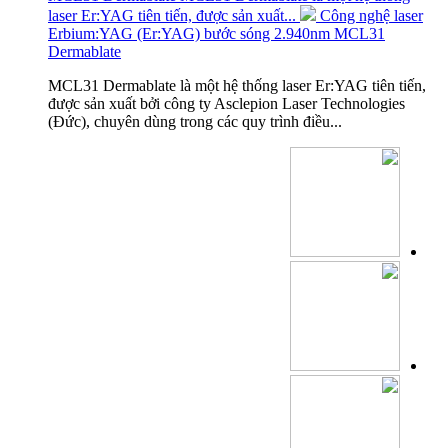
laser Er:YAG tiên tiến, được sản xuất...
Công nghệ laser
Erbium:YAG (Er:YAG) bước sóng 2.940nm MCL31
Dermablate
MCL31 Dermablate là một hệ thống laser Er:YAG tiên tiến,
được sản xuất bởi công ty Asclepion Laser Technologies
(Đức), chuyên dùng trong các quy trình điều...