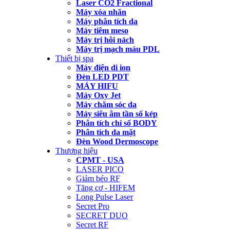
Laser CO2 Fractional
Máy xóa nhăn
Máy phân tích da
Máy tiêm meso
Máy trị hôi nách
Máy trị mạch máu PDL
Thiết bị spa
Máy điện di ion
Đèn LED PDT
MÁY HIFU
Máy Oxy Jet
Máy chăm sóc da
Máy siêu âm tần số kép
Phân tích chỉ số BODY
Phân tích da mặt
Đèn Wood Dermoscope
Thương hiệu
CPMT - USA
LASER PICO
Giảm béo RF
Tăng cơ - HIFEM
Long Pulse Laser
Secret Pro
SECRET DUO
Secret RF