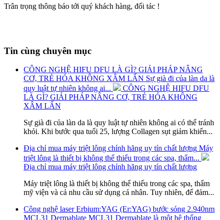
Trân trọng thông báo tới quý khách hàng, đối tác !
Tin cùng chuyên mục
CÔNG NGHỆ HIFU DFU LÀ GÌ? GIẢI PHÁP NÂNG
CƠ, TRẺ HÓA KHÔNG XÂM LẤN
Sự già đi của làn da là
quy luật tự nhiên không ai...
CÔNG NGHỆ HIFU DFU
LÀ GÌ? GIẢI PHÁP NÂNG CƠ, TRẺ HÓA KHÔNG
XÂM LẤN
Sự già đi của làn da là quy luật tự nhiên không ai có thể tránh
khỏi. Khi bước qua tuổi 25, lượng Collagen sụt giảm khiến...
Địa chỉ mua máy triệt lông chính hãng uy tín chất lượng
Máy
triệt lông là thiết bị không thể thiếu trong các spa, thẩm...
Địa chỉ mua máy triệt lông chính hãng uy tín chất lượng
Máy triệt lông là thiết bị không thể thiếu trong các spa, thẩm
mỹ viện và cả nhu cầu sử dụng cá nhân. Tuy nhiên, để đảm...
Công nghệ laser Erbium:YAG (Er:YAG) bước sóng 2.940nm
MCL31 Dermablate
MCL31 Dermablate là một hệ thống