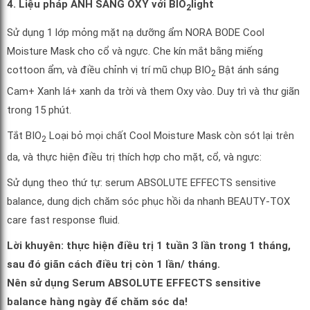
4. Liệu pháp ÁNH SÁNG OXY với BIO
light
2
Sử dụng 1 lớp mỏng mặt nạ dưỡng ẩm NORA BODE Cool
Moisture Mask cho cổ và ngực. Che kín mắt bằng miếng
cottoon ẩm, và điều chỉnh vị trí mũ chụp BIO
Bật ánh sáng
2
Cam+ Xanh lá+ xanh da trời và them Oxy vào. Duy trì và thư giãn
trong 15 phút.
Tắt BIO
Loại bỏ mọi chất Cool Moisture Mask còn sót lại trên
2
da, và thực hiện điều trị thích hợp cho mặt, cổ, và ngực:
Sử dụng theo thứ tự: serum ABSOLUTE EFFECTS sensitive
balance, dung dịch chăm sóc phục hồi da nhanh BEAUTY-TOX
care fast response fluid.
Lời khuyên: thực hiện điều trị 1 tuần 3 lần trong 1 tháng,
sau đó giãn cách điều trị còn 1 lần/ tháng.
Nên sử dụng Serum ABSOLUTE EFFECTS sensitive
balance hàng ngày để chăm sóc da!