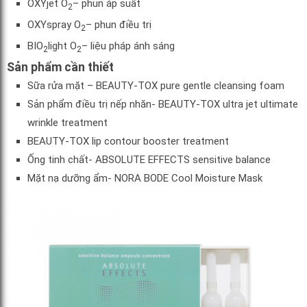
OXYjet O
– phun áp suất
2
OXYspray O
– phun điều trị
2
BIO
light O
– liệu pháp ánh sáng
2
2
Sản phẩm cần thiết
Sữa rửa mặt – BEAUTY-TOX pure gentle cleansing foam
Sản phẩm điều trị nếp nhăn- BEAUTY-TOX ultra jet ultimate
wrinkle treatment
BEAUTY-TOX lip contour booster treatment
Ống tinh chất- ABSOLUTE EFFECTS sensitive balance
Mặt nạ dưỡng ẩm- NORA BODE Cool Moisture Mask