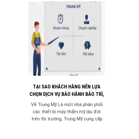
TẠI SAO KHÁCH HÀNG NÊN LỰA
CHỌN DỊCH VỤ BẢO HÀNH BẢO TRÌ,
SỬA CHỮA CỦA TRUNG MỸ?
Về Trung Mỹ Là một nhà phân phối
các thiết bị máy thẩm mỹ lâu đời
trên thị trường, Trung Mỹ cung cấp
các dịch vụ bảo trì...