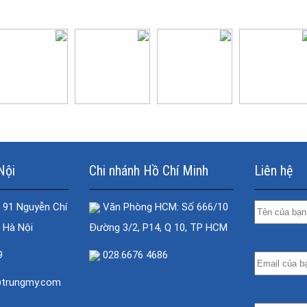
Nội
Chi nhánh Hồ Chí Minh
Liên hệ
 91 Nguyễn Chí
Văn Phòng HCM: Số 666/10
 Hà Nội
Đường 3/2, P14, Q 10, TP HCM
9
028.6676 4686
@trungmy.com