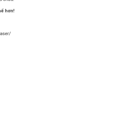
hể hơn!
aser/