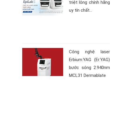
triệt lông chính hãng
uy tín chất...
Công nghệ laser
Erbium:YAG (Er:YAG)
bước sóng 2.940nm
MCL31 Dermablate