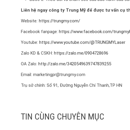
Liên hệ ngay công ty Trung Mỹ để được tư vấn cụ t
Website
:
https://trungmy.com/
Facebook fanpage:
https://www.facebook.com/trungmyl
Youtube:
https://www.youtube.com/@TRUNGMYLaser
Zalo KD & CSKH:
https://zalo.me/0904728696
OA Zalo:
http://zalo.me/3420549639747839255
Email: marketingpr@trungmy.com
Trụ sở chính: Số 91, Đường Nguyễn Chí Thanh,TP HN
TIN CÙNG CHUYÊN MỤC