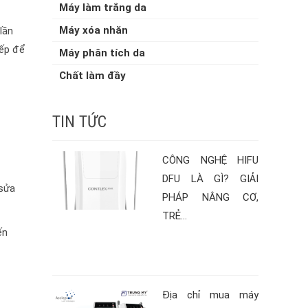
Máy làm trắng da
Máy xóa nhăn
lần
iếp để
Máy phân tích da
Chất làm đầy
TIN TỨC
CÔNG NGHỆ HIFU
DFU LÀ GÌ? GIẢI
 sửa
PHÁP NÂNG CƠ,
TRẺ...
ến
Địa chỉ mua máy