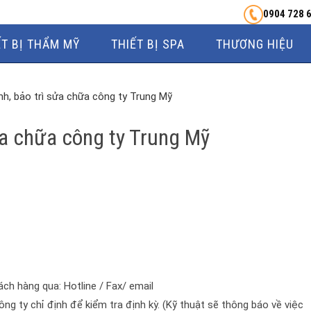
0904 728 
ẾT BỊ THẨM MỸ
THIẾT BỊ SPA
THƯƠNG HIỆU
nh, bảo trì sửa chữa công ty Trung Mỹ
ửa chữa công ty Trung Mỹ
ch hàng qua: Hotline / Fax/ email
g ty chỉ định để kiểm tra định kỳ. (Kỹ thuật sẽ thông báo về việc