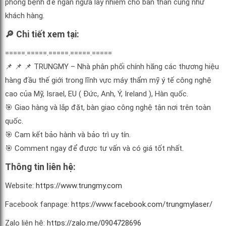
phòng bệnh để ngăn ngừa lây nhiễm cho bản thân cũng như
khách hàng.
🔎
Chi tiết xem tại:
=====.=====.=====.=====.==
===
📌
📌
📌
TRUNGMY – Nhà phân phối chính hãng các thương hiệu
hàng đầu thế giới trong lĩnh vực máy thẩm mỹ ý tế công nghệ
cao của Mỹ, Israel, EU ( Đức, Anh, Ý, Ireland ), Hàn quốc.
🎯
Giao hàng và lắp đặt, bàn giao công nghệ tận nơi trên toàn
quốc.
🎯
Cam kết bảo hành và bảo trì uy tín.
🎯
Comment ngay để được tư vấn và có giá tốt nhất.
Thông tin liên hệ:
Website:
https://www.trungmy.com
Facebook fanpage:
https://www.facebook.com/trungmylaser/
Zalo liên hệ:
https://zalo.me/0904728696