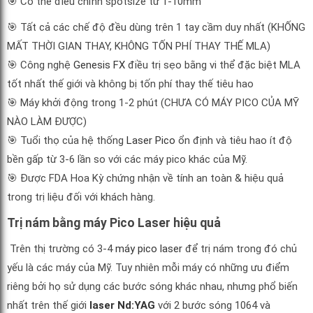
🎯
Có thể điều chỉnh spotsize từ 1-10mm
🎯
Tất cả các chế độ đều dùng trên 1 tay cầm duy nhất (KHỐNG
MẤT THỜI GIAN THAY, KHÔNG TỐN PHÍ THAY THẾ MLA)
🎯
Công nghệ
Genesis FX
điều trị sẹo bằng vi thể đặc biệt MLA
tốt nhất thế giới và không bị tốn phí thay thế tiêu hao
🎯
Máy khởi động trong 1-2 phút (CHƯA CÓ MÁY PICO CỦA MỸ
NÀO LÀM ĐƯỢC)
🎯
Tuổi thọ của hệ thống
Laser Pico
ổn định và tiêu hao ít độ
bền gấp từ 3-6 lần so với các máy pico khác của Mỹ.
🎯
Được FDA Hoa Kỳ chứng nhận về tính an toàn & hiệu quả
trong trị liệu đối với khách hàng.
Trị nám bằng máy Pico Laser hiệu quả
Trên thị trường có 3-4
máy pico laser
để trị nám trong đó chủ
yếu là các máy của Mỹ. Tuy nhiên mỗi máy có những ưu điểm
riêng bởi họ sử dụng các bước sóng khác nhau, nhưng phổ biến
nhất trên thế giới
laser Nd:YAG
với 2 bước sóng 1064 và