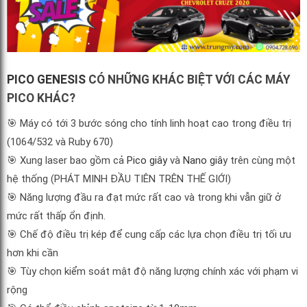
PICO GENESIS
CÓ NHỮNG KHÁC BIỆT VỚI CÁC MÁY
PICO KHÁC?
🎯
Máy có tới 3 bước sóng cho tính linh hoạt cao trong điều trị
(1064/532 và Ruby 670)
🎯
Xung laser bao gồm cả
Pico giây
và
Nano giâ
y trên cùng một
hệ thống (PHÁT MINH ĐẦU TIÊN TRÊN THẾ GIỚI)
🎯
Năng lượng đầu ra đạt mức rất cao và trong khi vẫn giữ ở
mức rất thấp ổn định.
🎯
Chế độ điều trị kép để cung cấp các lựa chọn điều trị tối ưu
hơn khi cần
🎯
Tùy chọn kiểm soát mật độ năng lượng chính xác với phạm vi
rộng