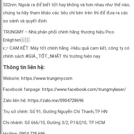
532nm. Ngoài ra để biết tốt hay không và hơn nhau như thế nào,
chúng ta hãy tham khảo các tiêu chí bên trên thì để đưa ra các
so sánh và quyết định.
TRUNGMY – Nhà phân phối chính hãng thương hiệu Pico
Enlighten
🇺🇸
👉
CAM KẾT: Máy tốt chính hãng -Hiệu quả cam kết, công ty có
chính sách
#
GIÁ_TỐT_NHẤT
thị trường hiện nay
Thông tin liên hệ:
Website:
https://www.trungmy.com
Facebook fanpage:
https://www.facebook.com/trungmylaser/
Zalo liên hệ:
https://zalo.me/0904728696
Trụ sở chính: Số 91, Đường Nguyễn Chí Thanh,TP HN
Chi nhánh: Số 666/10, Đường 3/2, P14,Q10, TP HCM
Hotline:
0904.728 696