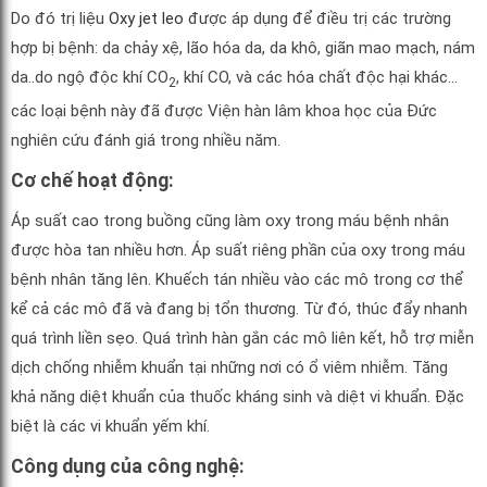
Do đó trị liệu
Oxy jet leo
được áp dụng để điều trị các trường
hợp bị bệnh: da chảy xệ, lão hóa da, da khô, giãn mao mạch, nám
da..do ngộ độc khí CO
, khí CO, và các hóa chất độc hại khác…
2
các loại bệnh này đã được Viện hàn lâm khoa học của Đức
nghiên cứu đánh giá trong nhiều năm.
Cơ chế hoạt động:
Áp suất cao trong buồng cũng làm oxy trong máu bệnh nhân
được hòa tan nhiều hơn. Áp suất riêng phần của oxy trong máu
bệnh nhân tăng lên. Khuếch tán nhiều vào các mô trong cơ thể
kể cả các mô đã và đang bị tổn thương. Từ đó, thúc đẩy nhanh
quá trình liền sẹo. Quá trình hàn gắn các mô liên kết, hỗ trợ miễn
dịch chống nhiễm khuẩn tại những nơi có ổ viêm nhiễm. Tăng
khả năng diệt khuẩn của thuốc kháng sinh và diệt vi khuẩn. Đặc
biệt là các vi khuẩn yếm khí.
Công dụng của công nghệ: