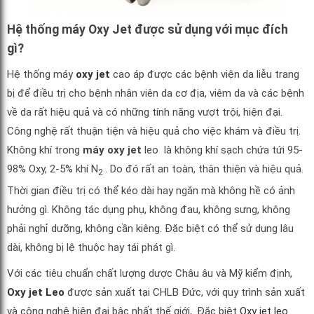
Hệ thống máy Oxy Jet được sử dụng với mục đích
gì?
Hệ thống máy
oxy jet
cao áp được các bệnh viện da liễu trang
bị để điều trị cho bệnh nhân viên da cơ địa, viêm da và các bệnh
về da rất hiệu quả và có những tính năng vượt trội, hiện đại.
Công nghệ rất thuận tiện và hiệu quả cho việc khám và điều trị.
Không khí trong
máy oxy jet
leo là không khí sạch chứa tứi 95-
98% Oxy, 2-5% khí N
. Do đó rất an toàn, thân thiện và hiệu quả.
2
Thời gian điều trị có thể kéo dài hay ngắn mà không hề có ảnh
hưởng gì. Không tác dụng phụ, không đau, không sưng, không
phải nghỉ dưỡng, không cần kiêng. Đặc biệt có thể sử dụng lâu
dài, không bị lệ thuộc hay tái phát gì.
Với các tiêu chuẩn chất lượng dược Châu âu và Mỹ kiểm định,
Oxy jet Leo
được sản xuất tại CHLB Đức, với quy trình sản xuất
và công nghệ hiện đại bậc nhất thế giới,. Đặc biệt
Oxy jet leo