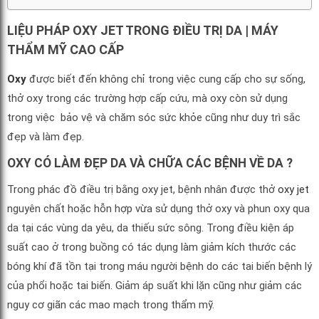
LIỆU PHÁP OXY JET TRONG ĐIỀU TRỊ DA | MÁY
THẨM MỸ CAO CẤP
Oxy
được biết đến không chỉ trong việc cung cấp cho sự sống,
thở oxy trong các trường hợp cấp cứu, mà oxy còn sử dụng
trong việc bảo vệ và chăm sóc sức khỏe cũng như duy trì sắc
đẹp và làm đẹp.
OXY CÓ LÀM ĐẸP DA VÀ CHỮA CÁC BỆNH VỀ DA ?
Trong phác đồ điều trị bằng oxy jet, bệnh nhân được thở
oxy jet
nguyên chất hoặc hỗn hợp vừa sử dụng thở oxy và phun oxy qua
da tại các vùng da yêu, da thiếu sức sông. Trong điều kiện áp
suất cao ở trong buồng có tác dụng làm giảm kích thước các
bóng khí đã tồn tại trong máu người bệnh do các tai biến bệnh lý
của phổi hoặc tai biến. Giảm áp suất khi lặn cũng như giảm các
nguy cơ giãn các mao mạch trong thẩm mỹ.