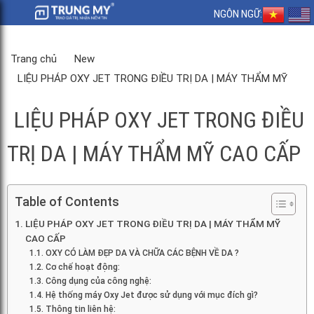
NGÔN NGỮ:
Trang chủ
New
LIỆU PHÁP OXY JET TRONG ĐIỀU TRỊ DA | MÁY THẨM MỸ
CAO CẤP
LIỆU PHÁP OXY JET TRONG ĐIỀU
TRỊ DA | MÁY THẨM MỸ CAO CẤP
Table of Contents
LIỆU PHÁP OXY JET TRONG ĐIỀU TRỊ DA | MÁY THẨM MỸ
CAO CẤP
OXY CÓ LÀM ĐẸP DA VÀ CHỮA CÁC BỆNH VỀ DA ?
Cơ chế hoạt động:
Công dụng của công nghệ:
Hệ thống máy Oxy Jet được sử dụng với mục đích gì?
Thông tin liên hệ: