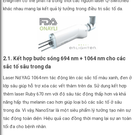
Enlighten có thể phát ra đồng thời các nguồn laser Q-Switched
khác nhau mang lại kết quả lý tưởng trong điều trị sắc tố da.
2.1. Kết hợp bước sóng 694 nm + 1064 nm cho các
sắc tố sâu trong da
Laser Nd:YAG 1064 nm tác động lên các sắc tố màu xanh, đen ở
lớp sâu giúp hỗ trợ xóa các vết thâm trên da. Sử dụng kết hợp
thêm laser Ruby 670 nm với độ sâu tác động thấp hơn và khả
năng hấp thụ melanin cao hơn giúp loại bỏ các sắc tố ở sâu
trong da. Vì vậy, NanoStar là một siêu phẩm lý tưởng tạo nên sự
tác động toàn diện. Hiệu quả cao đồng thời mang lại sự an toàn
tối đa cho bệnh nhân.