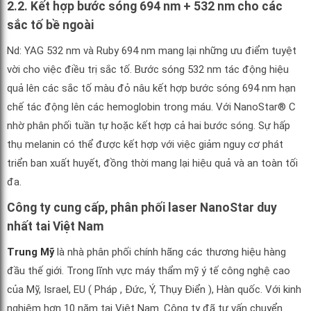
2.2. Kết hợp bước sóng 694 nm + 532 nm cho các
sắc tố bề ngoài
Nd: YAG 532 nm và Ruby 694 nm mang lại những ưu điểm tuyệt
vời cho việc điều trị sắc tố. Bước sóng 532 nm tác động hiệu
quả lên các sắc tố màu đỏ nâu kết hợp bước sóng 694 nm hạn
chế tác động lên các hemoglobin trong máu. Với NanoStar® C
nhờ phân phối tuần tự hoặc kết hợp cả hai bước sóng. Sự hấp
thụ melanin có thể được kết hợp với việc giảm nguy cơ phát
triển ban xuất huyết, đồng thời mang lại hiệu quả và an toàn tối
đa.
Công ty cung cấp, phân phối laser NanoStar duy
nhất tai Việt Nam
Trung Mỹ
là nhà phân phối chính hãng các thương hiệu hàng
đầu thế giới. Trong lĩnh vực máy thẩm mỹ ý tế công nghệ cao
của Mỹ, Israel, EU ( Pháp , Đức, Ý, Thụy Điển ), Hàn quốc. Với kinh
nghiệm hơn 10 năm tại Việt Nam. Công ty đã tư vấn chuyển