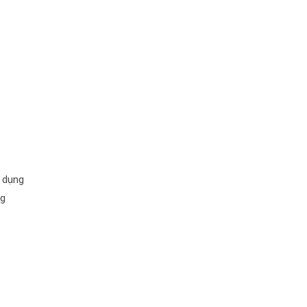
ử dụng
ng