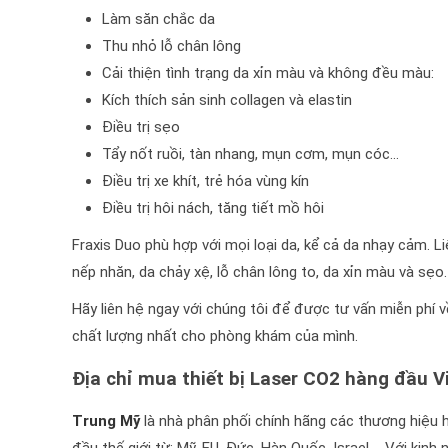
Làm săn chắc da
Thu nhỏ lỗ chân lông
Cải thiện tình trạng da xỉn màu và không đều màu:
Kích thích sản sinh collagen và elastin
Điều trị sẹo
Tẩy nốt ruồi, tàn nhang, mụn cơm, mụn cóc…
Điều trị xe khít, trẻ hóa vùng kín
Điều trị hôi nách, tăng tiết mồ hôi
Fraxis Duo phù hợp với mọi loại da, kể cả da nhạy cảm. L
nếp nhăn, da chảy xệ, lỗ chân lông to, da xỉn màu và sẹo.
Hãy liên hệ ngay với chúng tôi để được tư vấn miễn phí 
chất lượng nhất cho phòng khám của mình.
Địa chỉ mua thiết bị Laser CO2 hàng đầu 
Trung Mỹ
là nhà phân phối chính hãng các thương hiệu h