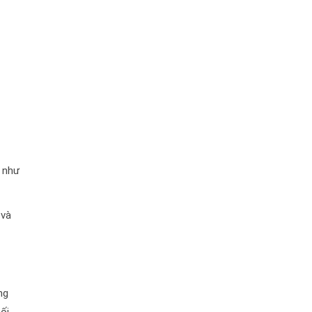
a như
 và
ng