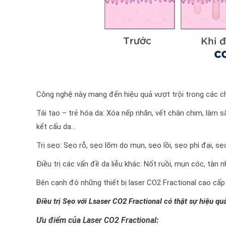
Công nghệ này mang đến hiệu quả vượt trội trong các ch
Tái tạo – trẻ hóa da: Xóa nếp nhăn, vết chân chim, làm săn
kết cấu da…
Trị sẹo: Sẹo rỗ, sẹo lõm do mụn, sẹo lồi, sẹo phì đại, sẹ
Điều trị các vấn đề da liễu khác: Nốt ruồi, mụn cóc, tàn 
Bên cạnh đó những thiết bị laser CO2 Fractional cao cấp 
Điều trị Sẹo với Lsaser CO2 Fractional có thật sự hiệu qu
Ưu điểm của Laser CO2 Fractional: