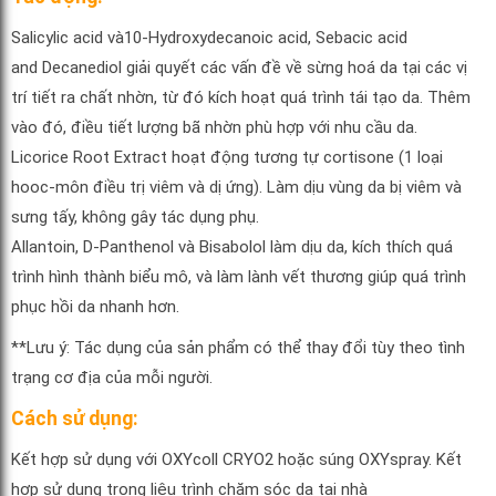
Salicylic acid và10-Hydroxydecanoic acid, Sebacic acid
and Decanediol giải quyết các vấn đề về sừng hoá da tại các vị
trí tiết ra chất nhờn, từ đó kích hoạt quá trình tái tạo da. Thêm
vào đó, điều tiết lượng bã nhờn phù hợp với nhu cầu da.
Licorice Root Extract hoạt động tương tự cortisone (1 loại
hooc-môn điều trị viêm và dị ứng). Làm dịu vùng da bị viêm và
sưng tấy, không gây tác dụng phụ.
Allantoin, D-Panthenol và Bisabolol làm dịu da, kích thích quá
trình hình thành biểu mô, và làm lành vết thương giúp quá trình
phục hồi da nhanh hơn.
**Lưu ý: Tác dụng của sản phẩm có thể thay đổi tùy theo tình
trạng cơ địa của mỗi người.
Cách sử dụng:
Kết hợp sử dụng với OXYcoll CRYO2 hoặc súng OXYspray. Kết
hợp sử dụng trong liệu trình chăm sóc da tại nhà