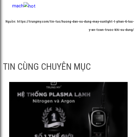
mạch
Nguồn:
https://trungmy.com/tin-tuc/huong-dan-su-dung-may-sunlight-t-phan-6-luu-
y-an-toan-truoc-khi-su-dung/
TIN CÙNG CHUYÊN MỤC