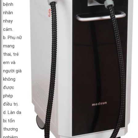
bệnh
nhân
nhạy
cảm.
b. Phụ nữ
mang
thai, trẻ
em và
người già
không
được
phép
điều trị.
d. Làn da
bị tổn
thương
nghiêm