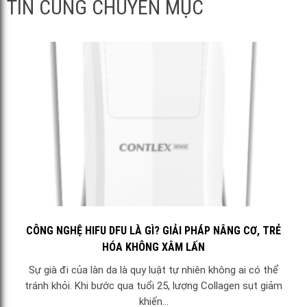
TIN CÙNG CHUYÊN MỤC
CÔNG NGHỆ HIFU DFU LÀ GÌ? GIẢI PHÁP NÂNG CƠ, TRẺ
HÓA KHÔNG XÂM LẤN
Sự già đi của làn da là quy luật tự nhiên không ai có thể
tránh khỏi. Khi bước qua tuổi 25, lượng Collagen sụt giảm
khiến...