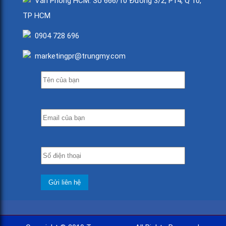
Văn Phòng HCM: Số 666/10 Đường 3/2, P14, Q 10,
TP HCM
0904 728 696
marketingpr@trungmy.com