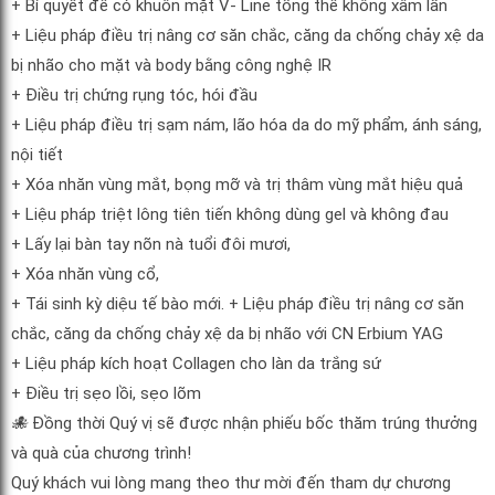
+ Bí quyết để có khuôn mặt V- Line tổng thể không xâm lấn
+ Liệu pháp điều trị nâng cơ săn chắc, căng da chống chảy xệ da
bị nhão cho mặt và body bằng công nghệ IR
+ Điều trị chứng rụng tóc, hói đầu
+ Liệu pháp điều trị sạm nám, lão hóa da do mỹ phẩm, ánh sáng,
nội tiết
+ Xóa nhăn vùng mắt, bọng mỡ và trị thâm vùng mắt hiệu quả
+ Liệu pháp triệt lông tiên tiến không dùng gel và không đau
+ Lấy lại bàn tay nõn nà tuổi đôi mươi,
+ Xóa nhăn vùng cổ,
+ Tái sinh kỳ diệu tế bào mới. + Liệu pháp điều trị nâng cơ săn
chắc, căng da chống chảy xệ da bị nhão với CN Erbium YAG
+ Liệu pháp kích hoạt Collagen cho làn da trắng sứ
+ Điều trị sẹo lồi, sẹo lõm
🐙
Đồng thời Quý vị sẽ được nhận phiếu bốc thăm trúng thưởng
và quà của chương trình!
Quý khách vui lòng mang theo thư mời đến tham dự chương