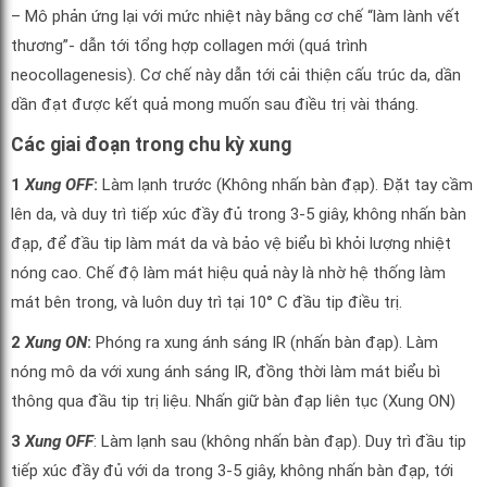
– Mô phản ứng lại với mức nhiệt này bằng cơ chế “làm lành vết
thương”- dẫn tới tổng hợp collagen mới (quá trình
neocollagenesis). Cơ chế này dẫn tới cải thiện cấu trúc da, dần
dần đạt được kết quả mong muốn sau điều trị vài tháng.
Các giai đoạn trong chu kỳ xung
1
Xung
OFF
:
Làm lạnh trước (Không nhấn bàn đạp). Đặt tay cầm
lên da, và duy trì tiếp xúc đầy đủ trong 3-5 giây, không nhấn bàn
đạp, để đầu tip làm mát da và bảo vệ biểu bì khỏi lượng nhiệt
nóng cao. Chế độ làm mát hiệu quả này là nhờ hệ thống làm
mát bên trong, và luôn duy trì tại 10° C đầu tip điều trị.
2
Xung
ON
:
Phóng ra xung ánh sáng IR (nhấn bàn đạp). Làm
nóng mô da với xung ánh sáng IR, đồng thời làm mát biểu bì
thông qua đầu tip trị liệu. Nhấn giữ bàn đạp liên tục (Xung ON)
3
Xung
OFF
: Làm lạnh sau (không nhấn bàn đạp). Duy trì đầu tip
tiếp xúc đầy đủ với da trong 3-5 giây, không nhấn bàn đạp, tới