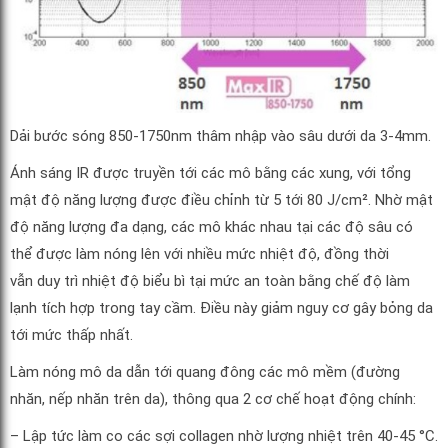
Dải bước sóng 850-1750nm thâm nhập vào sâu dưới da 3-4mm.
Ánh sáng IR được truyền tới các mô bằng các xung, với tổng
mật độ năng lượng được điều chỉnh từ 5 tới 80 J/cm². Nhờ mật
độ năng lượng đa dạng, các mô khác nhau tại các độ sâu có
thể được làm nóng lên với nhiều mức nhiệt độ, đồng thời
vẫn duy trì nhiệt độ biểu bì tại mức an toàn bằng chế độ làm
lạnh tích hợp trong tay cầm. Điều này giảm nguy cơ gây bỏng da
tới mức thấp nhất.
Làm nóng mô da dẫn tới quang đông các mô mềm (đường
nhăn, nếp nhăn trên da), thông qua 2 cơ chế hoạt động chính:
– Lập tức làm co các sợi collagen nhờ lượng nhiệt trên 40-45 °C.