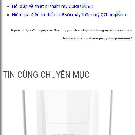
Hỏi đáp về thiết bị thẩm mỹ CuRas
Hiệu quả điều trị thẩm mỹ với máy thẩm mỹ Q2Long
Nguồn:
https://trungmy.com/tin-tuc/gioi-thieu-tay-cam-hong-ngoai-ir-cua-may-
formax-plus-thuc-hien-quang-dong-mo-mem/
TIN CÙNG CHUYÊN MỤC