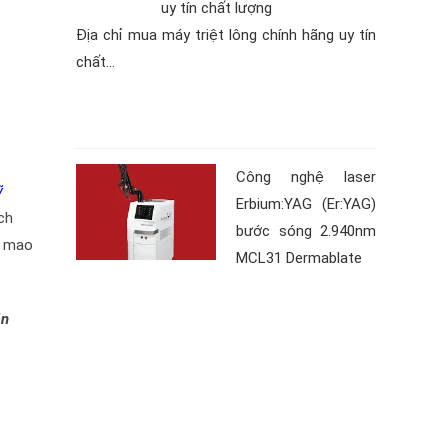
Địa chỉ mua máy triệt lông chính hãng uy tín
chất...
Công nghệ laser
ỹ
Erbium:YAG (Er:YAG)
ch
bước sóng 2.940nm
ãn mao
MCL31 Dermablate
ắn