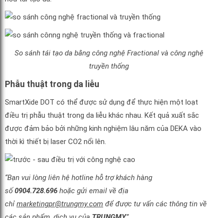
So sánh tái tạo da bằng công nghệ Fractional và công nghệ
truyền thống
Phẫu thuật trong da liễu
SmartXide DOT có thể được sử dụng để thực hiện một loạt
điều trị phẫu thuật trong da liễu khác nhau. Kết quả xuất sắc
được đảm bảo bởi những kinh nghiệm lâu năm của DEKA vào
thời kì thiết bị laser CO2 nổi lên.
“Bạn vui lòng liên hệ hotline hỗ trợ khách hàng
số
0904.728.696
hoặc gửi email về địa
chỉ
marketingpr@trungmy.com
để được tư vấn các thông tin về
các sản phẩm, dịch vụ của
TRUNGMY
”.