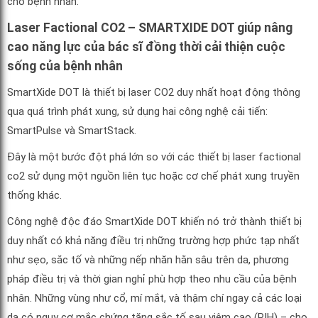
cho bệnh nhân.
Laser Factional CO2 – SMARTXIDE DOT giúp nâng
cao năng lực của bác sĩ đồng thời cải thiện cuộc
sống của bệnh nhân
SmartXide DOT là thiết bị laser CO2 duy nhất hoạt động thông
qua quá trình phát xung, sử dụng hai công nghệ cải tiến:
SmartPulse và SmartStack.
Đây là một bước đột phá lớn so với các thiết bị laser factional
co2 sử dụng một nguồn liên tục hoặc cơ chế phát xung truyền
thống khác.
Công nghệ độc đáo SmartXide DOT khiến nó trở thành thiết bị
duy nhất có khả năng điều trị những trường hợp phức tạp nhất
như sẹo, sắc tố và những nếp nhăn hằn sâu trên da, phương
pháp điều trị và thời gian nghỉ phù hợp theo nhu cầu của bệnh
nhân. Những vùng như cổ, mí mắt, và thậm chí ngay cả các loại
da có nguy cơ mắc chứng tăng sắc tố sau viêm cao (PIH) – cho