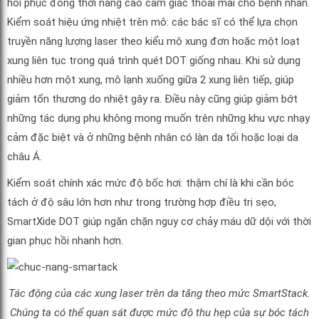
hồi phục đồng thời nâng cao cảm giác thoải mái cho bệnh nhân.
Kiểm soát hiệu ứng nhiệt trên mô: các bác sĩ có thể lựa chọn
truyền năng lượng laser theo kiểu mộ xung đơn hoặc một loạt
xung liên tục trong quá trình quét DOT giống nhau. Khi sử dụng
nhiều hơn một xung, mô lạnh xuống giữa 2 xung liên tiếp, giúp
giảm tổn thương do nhiệt gây ra. Điều này cũng giúp giảm bớt
những tác dụng phụ không mong muốn trên những khu vực nhạy
cảm đặc biệt và ở những bệnh nhân có làn da tối hoặc loại da
châu Á.
Kiểm soát chính xác mức độ bốc hơi: thậm chí là khi cần bóc
tách ở độ sâu lớn hơn như trong trường hợp điều trị sẹo,
SmartXide DOT giúp ngăn chặn nguy cơ chảy máu dữ dội với thời
gian phục hồi nhanh hơn.
Tác động của các xung laser trên da tăng theo mức SmartStack.
Chúng ta có thể quan sát được mức độ thu hẹp của sự bóc tách