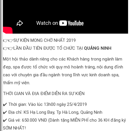
👉👉SỰ KIỆN MONG CHỜ NHẤT 2019
👉👉LẦN ĐẦU TIÊN ĐƯỢC TỔ CHỨC TẠI
QUẢNG NINH
Một hội thảo dành riêng cho các Khách hàng trong ngành làm
đẹp, spa được tổ chức với quy mô hoành tráng, nội dung đỉnh
cao với chuyên gia đầu ngành trong lĩnh vực kinh doanh spa,
thẩm mỹ viện.
THỜI GIAN VÀ ĐỊA ĐIỂM DIỄN RA SỰ KIỆN
✔️ Thời gian: Vào lúc 13h00 ngày 25/4/2019
✔️ Địa chỉ: KS Hạ Long Bay, Tp Hà Long, Quảng Ninh
✔️ Giá vé: 650.000 VNĐ (Dành tặng MIỄN PHÍ cho 36 KH đăng ký
SỚM NHẤT!