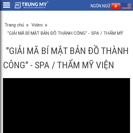
NGÔN NGỮ:
Trang chủ
Video
"GIẢI MÃ BÍ MẬT BẢN ĐỒ THÀNH CÔNG" - SPA / THẨM MỸ
VIỆN
"GIẢI MÃ BÍ MẬT BẢN ĐỒ THÀNH
CÔNG" - SPA / THẨM MỸ VIỆN