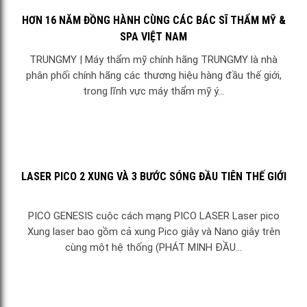
HƠN 16 NĂM ĐỒNG HÀNH CÙNG CÁC BÁC SĨ THẨM MỸ &
SPA VIỆT NAM
TRUNGMY | Máy thẩm mỹ chính hãng TRUNGMY là nhà
phân phối chính hãng các thương hiệu hàng đầu thế giới,
trong lĩnh vực máy thẩm mỹ ý...
LASER PICO 2 XUNG VÀ 3 BƯỚC SÓNG ĐẦU TIÊN THẾ GIỚI
PICO GENESIS cuộc cách mạng PICO LASER Laser pico
Xung laser bao gồm cả xung Pico giây và Nano giây trên
cùng một hệ thống (PHÁT MINH ĐẦU...