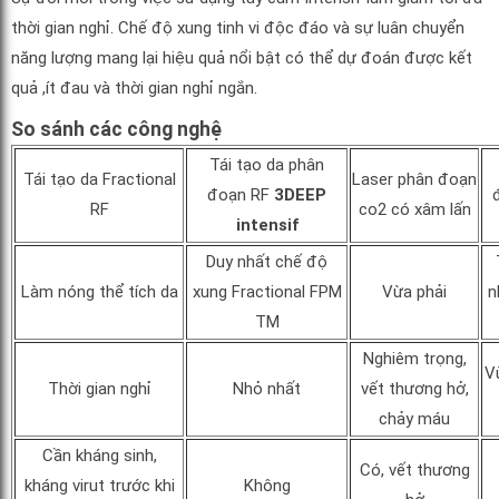
thời gian nghỉ. Chế độ xung tinh vi độc đáo và sự luân chuyển
năng lượng mang lại hiệu quả nổi bật có thể dự đoán được kết
quả ,ít đau và thời gian nghỉ ngắn.
So sánh các công nghệ
Tái tạo da phân
Tái tạo da Fractional
Laser phân đoạn
đoạn RF
3DEEP
RF
co2 có xâm lấn
intensif
Duy nhất chế độ
Làm nóng thể tích da
xung Fractional FPM
Vừa phải
n
TM
Nghiêm trọng,
V
Thời gian nghỉ
Nhỏ nhất
vết thương hở,
chảy máu
Cần kháng sinh,
Có, vết thương
kháng virut trước khi
Không