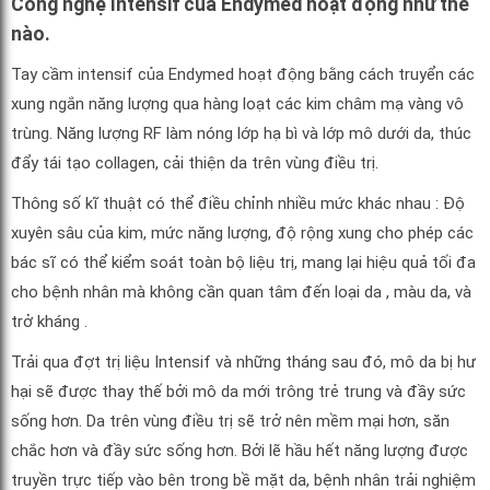
Công nghệ Intensif của Endymed hoạt động như thế
nào.
Tay cầm intensif của Endymed hoạt động bằng cách truyển các
xung ngắn năng lượng qua hàng loạt các kim châm mạ vàng vô
trùng. Năng lượng RF làm nóng lớp hạ bì và lớp mô dưới da, thúc
đẩy tái tạo collagen, cải thiện da trên vùng điều trị.
Thông số kĩ thuật có thể điều chỉnh nhiều mức khác nhau : Độ
xuyên sâu của kim, mức năng lượng, độ rộng xung cho phép các
bác sĩ có thể kiểm soát toàn bộ liệu trị, mang lại hiệu quả tối đa
cho bệnh nhân mà không cần quan tâm đến loại da , màu da, và
trở kháng .
Trải qua đợt trị liệu Intensif và những tháng sau đó, mô da bị hư
hại sẽ được thay thế bởi mô da mới trông trẻ trung và đầy sức
sống hơn. Da trên vùng điều trị sẽ trở nên mềm mại hơn, săn
chắc hơn và đầy sức sống hơn. Bởi lẽ hầu hết năng lượng được
truyền trực tiếp vào bên trong bề mặt da, bệnh nhân trải nghiệm