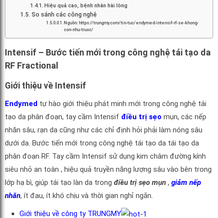
Hiệu quả cao, bệnh nhân hài lòng
So sánh các công nghệ
Nguồn: https://trungmy.com/tin-tuc/endymed-intensif-rf-se-khong-
con-nhu-truoc/
Intensif – Bước tiến mới trong công nghệ tái tạo da
RF Fractional
Giới thiệu về Intensif
Endymed
tự hào giới thiệu phát minh mới trong công nghệ tái
tạo da phân đoạn, tay cầm Intensif
điều trị sẹo
mụn, các nếp
nhăn sâu, rạn da cũng như các chỉ định hỏi phải làm nóng sâu
dưới da. Bước tiến mới trong công nghệ tái tạo da tái tạo da
phân đoạn RF. Tay cầm Intensif sử dụng kim châm đường kính
siêu nhỏ an toàn , hiệu quả truyền năng lượng sâu vào bên trong
lớp hạ bì, giúp tái tạo làn da trong
điều trị sẹo mụn
,
giảm nếp
nhăn
, ít đau, ít khó chịu và thời gian nghỉ ngắn.
Giới thiệu về công ty TRUNGMY