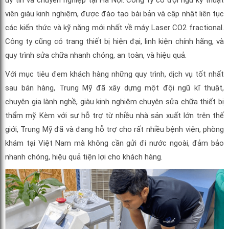
uy tín và chuyên nghiệp tại Hà Nội. Công ty có đội ngũ kỹ thuật
viên giàu kinh nghiệm, được đào tạo bài bản và cập nhật liên tục
các kiến thức và kỹ năng mới nhất về máy Laser CO2 fractional.
Công ty cũng có trang thiết bị hiện đại, linh kiện chính hãng, và
quy trình sửa chữa nhanh chóng, an toàn, và hiệu quả.
Với mục tiêu đem khách hàng những quy trình, dịch vụ tốt nhất
sau bán hàng, Trung Mỹ đã xây dựng một đội ngũ kĩ thuật,
chuyên gia lành nghề, giàu kinh nghiệm chuyên sửa chữa thiết bị
thẩm mỹ. Kèm với sự hỗ trợ từ nhiều nhà sản xuất lớn trên thế
giới, Trung Mỹ đã và đang hỗ trợ cho rất nhiều bệnh viện, phòng
khám tại Việt Nam mà không cần gửi đi nước ngoài, đảm bảo
nhanh chóng, hiệu quả tiện lợi cho khách hàng.