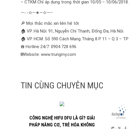
– CTKM Chỉ áp dụng trong thời gian 10/05 – 10/06/2018.
—-.-✫—✬—✫—–
🔎 Mọi thắc mắc xin liên hệ tới:
🏠 VP. Hà Nội: 91, Nguyễn Chí Thanh, Đống Đa, Hà Nội.
🏠 VP. HCM: Số 590 Cách Mạng Tháng 8 P 11 – Q 3 – T
☎️ Hotline 24/7: 0904 728 696
🌐Website: www.trungmy.com
TIN CÙNG CHUYÊN MỤC
CÔNG NGHỆ HIFU DFU LÀ GÌ? GIẢI
PHÁP NÂNG CƠ, TRẺ HÓA KHÔNG