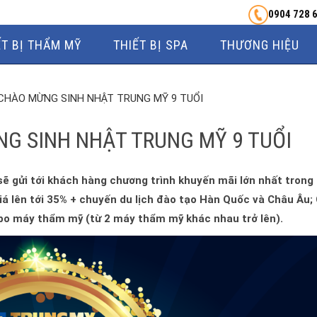
0904 728 
ẾT BỊ THẨM MỸ
THIẾT BỊ SPA
THƯƠNG HIỆU
 CHÀO MỪNG SINH NHẬT TRUNG MỸ 9 TUỔI
NG SINH NHẬT TRUNG MỸ 9 TUỔI
sẽ gửi tới khách hàng chương trình khuyến mãi lớn nhất trong
 lên tới 35% + chuyến du lịch đào tạo Hàn Quốc và Châu Âu;
bo máy thẩm mỹ (từ 2 máy thẩm mỹ khác nhau trở lên).