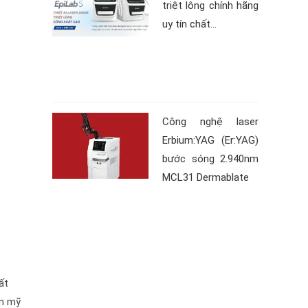
triệt lông chính hãng
uy tín chất...
Công nghệ laser
Erbium:YAG (Er:YAG)
bước sóng 2.940nm
MCL31 Dermablate
ất
ẩm mỹ