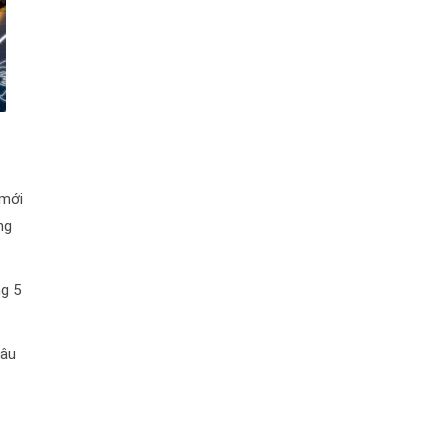
 mới
ng
ng 5
hâu