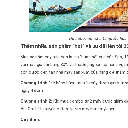
Du lịch khám phá Châu Âu hoà
Thêm nhiều sản phẩm “hot” và ưu đãi lên tới 2
Mùa hè năm nay hứa hẹn là dịp “bùng nổ” của các Spa, T
với mức giá chỉ bằng 80% và thưởng ngoạn sự hùng vĩ, m
còn được đến tận nhà máy sản xuất của hãng để tham q
Chương trình 1:
Khách hàng mua 1 máy được giảm trực t
ngày 4 đêm.
Chương trình 2:
Khi mua combo từ 2 máy được giảm giá t
Âu. Chi tiết khuyến mãi: http://m.me/trungmylaser
Quy định: