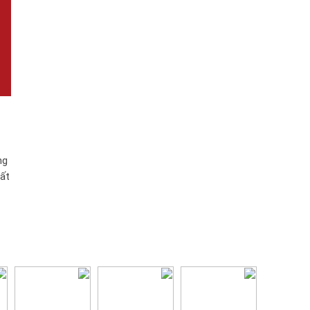
G
ng
uất
g