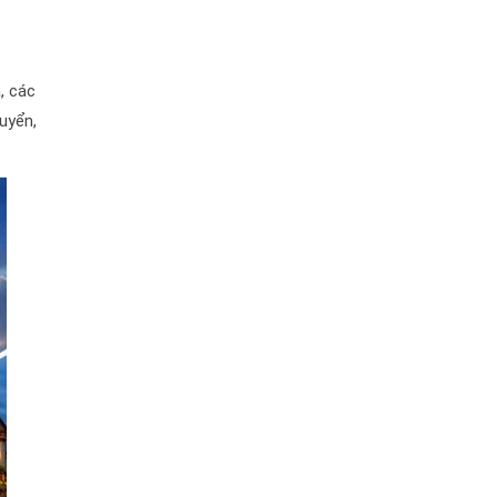
, các
uyển,