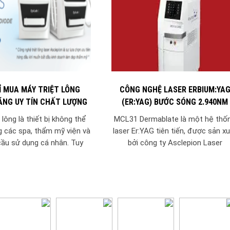
Ỉ MUA MÁY TRIỆT LÔNG
CÔNG NGHỆ LASER ERBIUM:YA
ÃNG UY TÍN CHẤT LƯỢNG
(ER:YAG) BƯỚC SÓNG 2.940NM
MCL31 DERMABLATE
 lông là thiết bị không thể
MCL31 Dermablate là một hệ thố
g các spa, thẩm mỹ viện và
laser Er:YAG tiên tiến, được sản x
cầu sử dụng cá nhân. Tuy
bởi công ty Asclepion Laser
nhiên, để đảm...
Technologies (Đức), chuyên dùn
trong các quy trình điều...