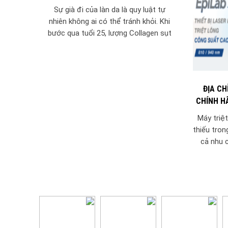
XÂM LẤN
Sự già đi của làn da là quy luật tự
nhiên không ai có thể tránh khỏi. Khi
bước qua tuổi 25, lượng Collagen sụt
giảm khiến...
ĐỊA CH
CHÍNH H
Máy triệt
thiếu tron
cả nhu 