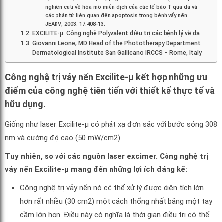
nghiên cứu về hóa mô miễn dịch của các tế bào T qua da và
các phân tử liên quan đến apoptosis trong bệnh vẩy nến.
JEADV; 2003: 17:408-13.
EXCILITE-µ: Công nghệ Polyvalent điều trị các bệnh lý về da
Giovanni Leone, MD Head of the Phototherapy Department
Dermatological Institute San Gallicano IRCCS – Rome, Italy
Công nghệ trị vảy nến Excilite-μ kết hợp những ưu
điểm của công nghệ tiên tiến với thiết kế thực tế và
hữu dụng.
Giống như laser, Excilite-μ có phát xạ đơn sắc với bước sóng 308
nm và cường độ cao (50 mW/cm2).
Tuy nhiên, so với các nguồn laser excimer. Công nghệ trị
vảy nến Excilite-μ mang đến những lợi ích đáng kể:
Công nghệ trị vảy nến nó có thể xử lý được diện tích lớn
hơn rất nhiều (30 cm2) một cách thống nhất bằng một tay
cầm lớn hơn. Điều này có nghĩa là thời gian điều trị có thể