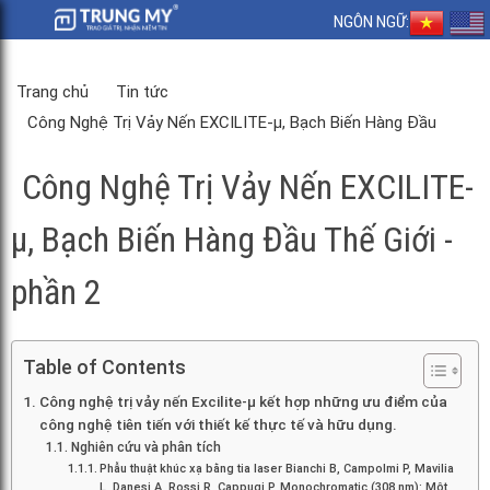
NGÔN NGỮ:
Trang chủ
Tin tức
Công Nghệ Trị Vảy Nến EXCILITE-µ, Bạch Biến Hàng Đầu
Thế Giới - phần 2
Công Nghệ Trị Vảy Nến EXCILITE-
µ, Bạch Biến Hàng Đầu Thế Giới -
phần 2
Table of Contents
Công nghệ trị vảy nến Excilite-μ kết hợp những ưu điểm của
công nghệ tiên tiến với thiết kế thực tế và hữu dụng.
Nghiên cứu và phân tích
Phẫu thuật khúc xạ bằng tia laser Bianchi B, Campolmi P, Mavilia
L, Danesi A, Rossi R, Cappugi P. Monochromatic (308 nm): Một