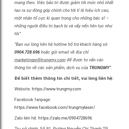
mang theo. Việc bảo trì được giảm tới mức nhỏ nhất
tạo ra sự đóng góp chính cho tới tỉ lệ hiệu ích cao,
một nhân tố cực kì quan trọng cho những bác sĩ –
những người điều trị bạch bị và vẩy nến liên tục như
tôi”
“Bạn vui lòng liên hệ hotline hổ trợ khách hàng sô
0904.728.696
hoặc gửi email về địa chỉ
marketingpr@trungmy.com
để được tư vấn các
thông tin về các sản phẩm, dịch vụ của
TRUNGMY
”.
Để biết thêm thông tin chi tiết, vui lòng liên hệ:
Website:
https://www.trungmy.com
Facebook fanpage:
https://www.facebook.com/trungmylaser/
Zalo liên hệ:
https://zalo.me/0904728696
Trụ sở chính: Số 91, Đường Nguyễn Chí Thanh,TP