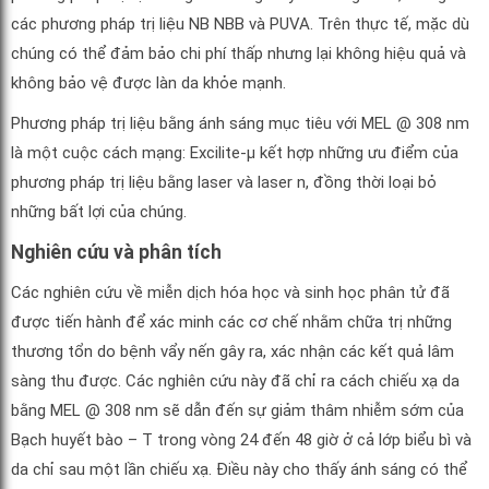
các phương pháp trị liệu NB NBB và PUVA. Trên thực tế, mặc dù
chúng có thể đảm bảo chi phí thấp nhưng lại không hiệu quả và
không bảo vệ được làn da khỏe mạnh.
Phương pháp trị liệu bằng ánh sáng mục tiêu với MEL @ 308 nm
là một cuộc cách mạng: Excilite-μ kết hợp những ưu điểm của
phương pháp trị liệu bằng laser và laser n, đồng thời loại bỏ
những bất lợi của chúng.
Nghiên cứu và phân tích
Các nghiên cứu về miễn dịch hóa học và sinh học phân tử đã
được tiến hành để xác minh các cơ chế nhằm chữa trị những
thương tổn do bệnh vẩy nến gây ra, xác nhận các kết quả lâm
sàng thu được. Các nghiên cứu này đã chỉ ra cách chiếu xạ da
bằng MEL @ 308 nm sẽ dẫn đến sự giảm thâm nhiễm sớm của
Bạch huyết bào – T trong vòng 24 đến 48 giờ ở cả lớp biểu bì và
da chỉ sau một lần chiếu xạ. Điều này cho thấy ánh sáng có thể