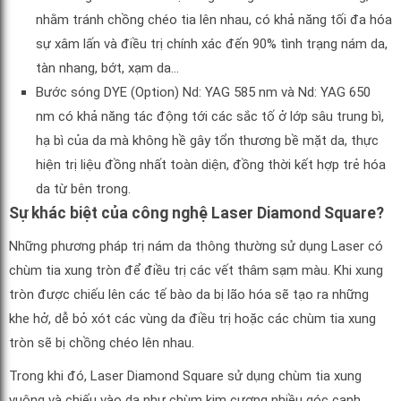
nhằm tránh chồng chéo tia lên nhau, có khả năng tối đa hóa
sự xâm lấn và điều trị chính xác đến 90% tình trạng nám da,
tàn nhang, bớt, xạm da…
Bước sóng DYE (Option) Nd: YAG 585 nm và Nd: YAG 650
nm có khả năng tác động tới các sắc tố ở lớp sâu trung bì,
hạ bì của da mà không hề gây tổn thương bề mặt da, thực
hiện trị liệu đồng nhất toàn diện, đồng thời kết hợp trẻ hóa
da từ bên trong.
Sự khác biệt của công nghệ Laser Diamond Square?
Những phương pháp trị nám da thông thường sử dụng Laser có
chùm tia xung tròn để điều trị các vết thâm sạm màu. Khi xung
tròn được chiếu lên các tế bào da bị lão hóa sẽ tạo ra những
khe hở, dễ bỏ xót các vùng da điều trị hoặc các chùm tia xung
tròn sẽ bị chồng chéo lên nhau.
Trong khi đó, Laser Diamond Square sử dụng chùm tia xung
vuông và chiếu vào da như chùm kim cương nhiều góc cạnh.