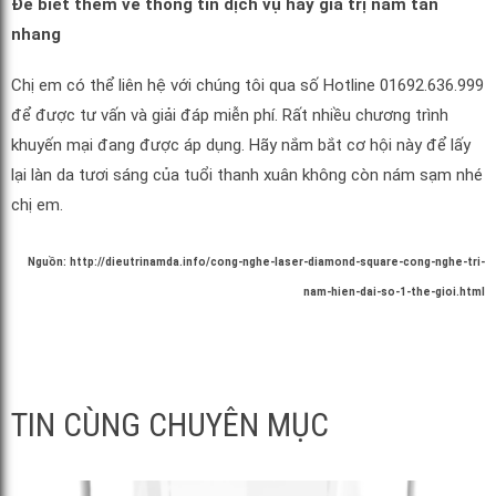
Để biết thêm về thông tin dịch vụ hay giá trị nám tàn
nhang
Chị em có thể liên hệ với chúng tôi qua số Hotline 01692.636.999
để được tư vấn và giải đáp miễn phí. Rất nhiều chương trình
khuyến mại đang được áp dụng. Hãy nắm bắt cơ hội này để lấy
lại làn da tươi sáng của tuổi thanh xuân không còn nám sạm nhé
chị em.
Nguồn: http://dieutrinamda.info/cong-nghe-laser-diamond-square-cong-nghe-tri-
nam-hien-dai-so-1-the-gioi.html
TIN CÙNG CHUYÊN MỤC