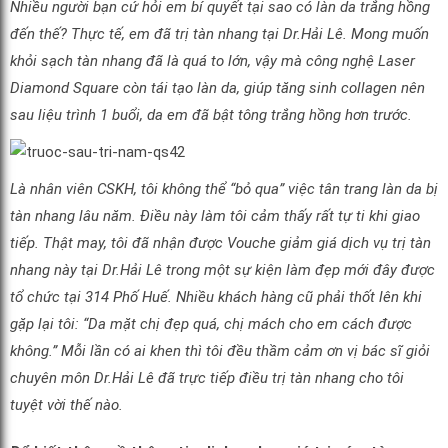
Nhiều người bạn cứ hỏi em bí quyết tại sao có làn da trắng hồng
đến thế? Thực tế, em đã trị tàn nhang tại Dr.Hải Lê. Mong muốn
khỏi sạch tàn nhang đã là quá to lớn, vậy mà công nghệ Laser
Diamond Square còn tái tạo làn da, giúp tăng sinh collagen nên
sau liệu trình 1 buổi, da em đã bật tông trắng hồng hơn trước.
Là nhân viên CSKH, tôi không thể “bỏ qua” việc tân trang làn da bị
tàn nhang lâu năm. Điều này làm tôi cảm thấy rất tự ti khi giao
tiếp. Thật may, tôi đã nhận được Vouche giảm giá dịch vụ trị tàn
nhang này tại Dr.Hải Lê trong một sự kiện làm đẹp mới đây được
tổ chức tại 314 Phố Huế. Nhiều khách hàng cũ phải thốt lên khi
gặp lại tôi: “Da mặt chị đẹp quá, chị mách cho em cách được
không.” Mỗi lần có ai khen thì tôi đều thầm cảm ơn vị bác sĩ giỏi
chuyên môn Dr.Hải Lê đã trực tiếp điều trị tàn nhang cho tôi
tuyệt vời thế nào.