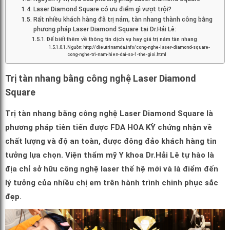
Laser Diamond Square có ưu điểm gì vượt trội?
Rất nhiều khách hàng đã trị nám, tàn nhang thành công bằng
phương pháp Laser Diamond Square tại Dr.Hải Lê:
Để biết thêm về thông tin dịch vụ hay giá trị nám tàn nhang
Nguồn: http://dieutrinamda.info/cong-nghe-laser-diamond-square-
cong-nghe-tri-nam-hien-dai-so-1-the-gioi.html
Trị tàn nhang bằng công nghệ Laser Diamond
Square
Trị tàn nhang bằng công nghệ Laser Diamond Square là
phương pháp tiên tiến được FDA HOA KỲ chứng nhận về
chất lượng và độ an toàn, được đông đảo khách hàng tin
tưởng lựa chọn. Viện thẩm mỹ Y khoa Dr.Hải Lê tự hào là
địa chỉ sở hữu công nghệ laser thế hệ mới và là điểm đến
lý tưởng của nhiều chị em trên hành trình chinh phục sắc
đẹp.