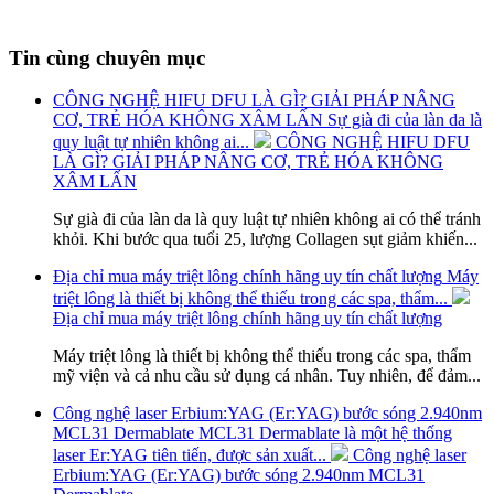
Tin cùng chuyên mục
CÔNG NGHỆ HIFU DFU LÀ GÌ? GIẢI PHÁP NÂNG
CƠ, TRẺ HÓA KHÔNG XÂM LẤN
Sự già đi của làn da là
quy luật tự nhiên không ai...
CÔNG NGHỆ HIFU DFU
LÀ GÌ? GIẢI PHÁP NÂNG CƠ, TRẺ HÓA KHÔNG
XÂM LẤN
Sự già đi của làn da là quy luật tự nhiên không ai có thể tránh
khỏi. Khi bước qua tuổi 25, lượng Collagen sụt giảm khiến...
Địa chỉ mua máy triệt lông chính hãng uy tín chất lượng
Máy
triệt lông là thiết bị không thể thiếu trong các spa, thẩm...
Địa chỉ mua máy triệt lông chính hãng uy tín chất lượng
Máy triệt lông là thiết bị không thể thiếu trong các spa, thẩm
mỹ viện và cả nhu cầu sử dụng cá nhân. Tuy nhiên, để đảm...
Công nghệ laser Erbium:YAG (Er:YAG) bước sóng 2.940nm
MCL31 Dermablate
MCL31 Dermablate là một hệ thống
laser Er:YAG tiên tiến, được sản xuất...
Công nghệ laser
Erbium:YAG (Er:YAG) bước sóng 2.940nm MCL31