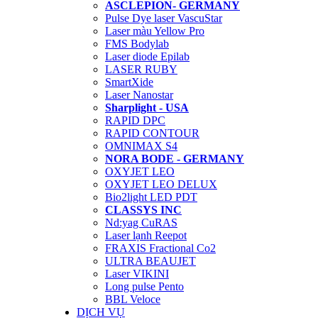
ASCLEPION- GERMANY
Pulse Dye laser VascuStar
Laser màu Yellow Pro
FMS Bodylab
Laser diode Epilab
LASER RUBY
SmartXide
Laser Nanostar
Sharplight - USA
RAPID DPC
RAPID CONTOUR
OMNIMAX S4
NORA BODE - GERMANY
OXYJET LEO
OXYJET LEO DELUX
Bio2light LED PDT
CLASSYS INC
Nd:yag CuRAS
Laser lạnh Reepot
FRAXIS Fractional Co2
ULTRA BEAUJET
Laser VIKINI
Long pulse Pento
BBL Veloce
DỊCH VỤ