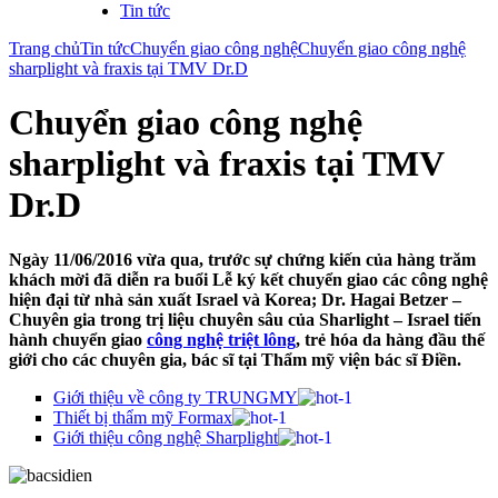
Tin tức
Trang chủ
Tin tức
Chuyển giao công nghệ
Chuyển giao công nghệ
sharplight và fraxis tại TMV Dr.D
Chuyển giao công nghệ
sharplight và fraxis tại TMV
Dr.D
Ngày 11/06/2016 vừa qua, trước sự chứng kiến của hàng trăm
khách mời đã diễn ra buổi Lễ ký kết chuyển giao các công nghệ
hiện đại từ nhà sản xuất Israel và Korea; Dr. Hagai Betzer –
Chuyên gia trong trị liệu chuyên sâu của Sharlight – Israel tiến
hành chuyển giao
công nghệ triệt lông
, trẻ hóa da hàng đầu thế
giới cho
các chuyên gia, bác sĩ tại Thẩm mỹ viện bác sĩ Điền
.
Giới thiệu về công ty TRUNGMY
Thiết bị thẩm mỹ Formax
Giới thiệu công nghệ Sharplight