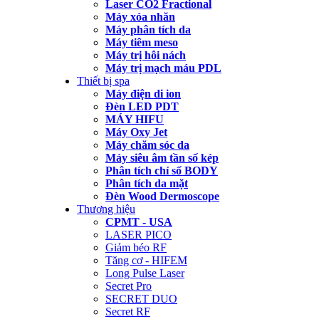
Laser CO2 Fractional
Máy xóa nhăn
Máy phân tích da
Máy tiêm meso
Máy trị hôi nách
Máy trị mạch máu PDL
Thiết bị spa
Máy điện di ion
Đèn LED PDT
MÁY HIFU
Máy Oxy Jet
Máy chăm sóc da
Máy siêu âm tần số kép
Phân tích chỉ số BODY
Phân tích da mặt
Đèn Wood Dermoscope
Thương hiệu
CPMT - USA
LASER PICO
Giảm béo RF
Tăng cơ - HIFEM
Long Pulse Laser
Secret Pro
SECRET DUO
Secret RF