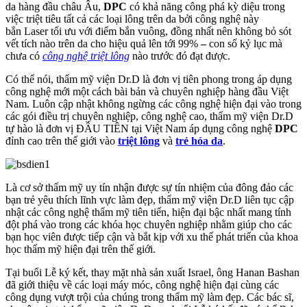
da hàng đầu châu Âu,
DPC
có khả năng công phá kỳ diệu trong
việc triệt tiêu tất cả các loại lông trên da bởi công nghệ này
bắn Laser tối ưu với điểm bắn vuông, đồng nhất nên không bỏ sót
vết tích nào trên da cho hiệu quả lên tới 99%
–
con số kỷ lục mà
chưa có
công nghệ triệt lông
nào trước đó đạt được.
Có thể nói, thẩm mỹ viện Dr.D là đơn vị tiên phong trong áp dụng
công nghệ mới một cách bài bản và chuyên nghiệp hàng đầu Việt
Nam. Luôn cập nhật không ngừng các công nghệ hiện đại vào trong
các gói điều trị chuyên nghiệp, công nghệ cao, thẩm mỹ viện Dr.D
tự hào là đơn vị ĐẦU TIÊN tại Việt Nam áp dụng công nghệ
DPC
đỉnh cao trên thế giới vào
triệt lông
và
trẻ hóa da
.
Là cơ sở thẩm mỹ uy tín nhận được sự tín nhiệm của đông đảo các
bạn trẻ yêu thích lĩnh vực làm đẹp, thẩm mỹ viện Dr.D liên tục cập
nhật các công nghệ thẩm mỹ tiên tiến, hiện đại bậc nhất mang tính
đột phá vào trong các khóa học chuyên nghiệp nhằm giúp cho các
bạn học viên được tiếp cận và bắt kịp với xu thế phát triển của khoa
học thẩm mỹ hiện đại trên thế giới.
Tại buổi Lễ ký kết, thay mặt nhà sản xuất Israel, ông Hanan Bashan
đã giới thiệu về các loại máy móc, công nghệ hiện đại cùng các
công dụng vượt trội của chúng trong thẩm mỹ làm đẹp. Các bác sĩ,