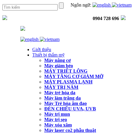
Ngôn ngữ:
0904 728 696
Giới thiệu
Thiết bị thẩm mỹ
Máy nâng cơ
Máy giảm béo
MÁY TRIỆT LÔNG
MÁY TĂNG CƠ GIẢM MỠ
MÁY PLASMA LẠNH
MÁY TRỊ NÁM
Máy trẻ hóa da
Máy làm trắng da
Máy Trẻ hóa âm đạo
ĐÈN CHIẾU UVA, UVB
Máy trị mụn
Máy trị sẹo
Máy xóa xăm
Máy laser co2 phẫu thuật