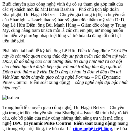
Buổi chuyển giao công nghệ vinh dự có sự tham gia góp mặt của
các vị khách mời là: Mr.Hanan Bashan – Phó chủ tịch tập đoàn
Sharplight; Dr. Hagai Betzer – Chuyên gia trong trị liệu chuyên sâu
của Sharlight – Israel; thạc sỹ bác sỹ giám đốc thẩm mỹ viện Dr.D,
ông Lê Hữu Điền; ông Bùi Mạnh Hùng – Giám đốc công ty Trung
Mỹ, cùng hàng trăm khách mời là các chị em phụ nữ mong muốn
tìm hiểu về phương pháp triệt lông và trẻ hóa da đang rất nổi bật
trên thế giới.
Phát biểu tại buổi lễ ký kết, ông Lê Hữu Điền khẳng định: “
Sự kiện
này là cột mốc quan trọng thúc đẩy sự phát triển của thẩm mỹ viện
Dr.D, từ đó nâng cao chất lượng điều trị cũng như mở ra cơ hội
cho nhiều bạn trẻ được tiếp cận với môi trường làm đẹp quốc tế.
Đồng thời thẩm mỹ viện Dr.D cũng tự hào là đơn vị đầu tiên tại
Việt Nam nhận chuyển giao công nghệ Formax –
PC (Dynamic
Pulse Control- kiểm soát xung động) –
công nghệ hiện đại bậc nhất
hiện nay
”.
Trong buổi lễ chuyển giao công nghệ, Dr. Hagai Betzer – Chuyên
gia trong trị liệu chuyên sâu của Sharlight – Israel
đã trình bày rõ kết
cấu, các bộ phận của máy cùng những tính năng ưu việt mà công
nghệ
DPC (Dynamic Pulse Control- kiểm soát xung động)
mang
lại trong việc triệt lông, trẻ hóa da. Là
công nghệ triệt lông
, trẻ hóa