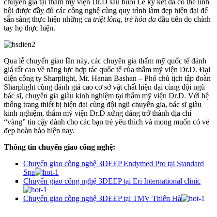
chuyên gia tại thẩm mỹ viện Dr.D sau buổi Lễ ký kết đã có thể lĩnh
hội được đầy đủ các công nghệ cùng quy trình làm đẹp hiện đại để
sẵn sàng thực hiện những ca
triệt lông
,
trẻ hóa da
đầu tiên do chính
tay họ thực hiện.
Qua lễ chuyển giao lần này, các chuyên gia thẩm mỹ quốc tế đánh
giá rất cao về năng lực hợp tác quốc tế của thẩm mỹ viện Dr.D. Đại
diện công ty Sharplight, Mr. Hanan Bashan – Phó chủ tịch tập đoàn
Sharplight cũng đánh giá cao cơ sở vật chất hiện đại cùng đội ngũ
bác sĩ, chuyên gia giàu kinh nghiệm tại thẩm mỹ viện Dr.D. Với hệ
thống trang thiết bị hiện đại cùng đội ngũ chuyên gia, bác sĩ giàu
kinh nghiệm, thẩm mỹ viện Dr.D xứng đáng trở thành địa chỉ
“vàng” tin cậy dành cho các bạn trẻ yêu thích và mong muốn có vẻ
đẹp hoàn hảo hiện nay.
Thông tin chuyển giao công nghệ:
Chuyển giao công nghệ 3DEEP Endymed Pro tại Standard
Spa
Chuyển giao công nghệ 3DEEP tại Eri International clinic
Chuyển giao công nghệ 3DEEP tại TMV Thiên Hà