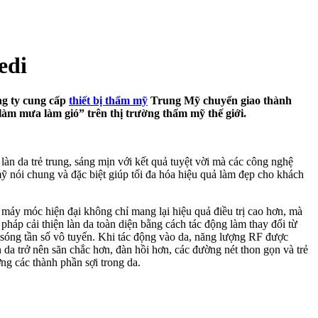
edi
ng ty cung cấp
thiết bị thẩm mỹ
Trung Mỹ chuyển giao thành
àm mưa làm gió” trên thị trường thẩm mỹ thế giới.
làn da trẻ trung, sáng mịn với kết quả tuyệt vời mà các công nghệ
 nói chung và đặc biệt giúp tối đa hóa hiệu quả làm đẹp cho khách
áy móc hiện đại không chỉ mang lại hiệu quả điều trị cao hơn, mà
áp cải thiện làn da toàn diện bằng cách tác động làm thay đổi từ
 sóng tần số vô tuyến. Khi tác động vào da, năng lượng RF được
da trở nên săn chắc hơn, đàn hồi hơn, các đường nét thon gọn và trẻ
ng các thành phần sợi trong da.