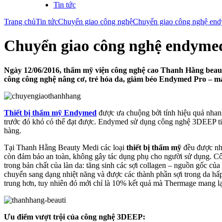
Tin tức
Trang chủ
Tin tức
Chuyển giao công nghệ
Chuyển giao công nghệ en
Chuyển giao công nghệ endyme
Ngày 12/06/2016, thẩm mỹ viện công nghệ cao Thanh Hằng beau
công công nghệ nâng cơ, trẻ hóa da, giảm béo Endymed Pro – má
Thiết bị thẩm mỹ Endymed
được ưa chuộng bởi tính hiệu quả nha
trước đó khó có thể đạt được. Endymed sử dụng công nghệ 3DEEP tiên
hàng.
Tại Thanh Hằng Beauty Medi các loại
thiết bị thẩm mỹ
đều được nhậ
còn đảm bảo an toàn, không gây tác dụng phụ cho người sử dụng. Cô
trong bản chất của làn da: tăng sinh các sợi collagen – nguồn gốc 
chuyển sang dạng nhiệt năng và được các thành phần sợi trong da hấp
trung hơn, tuy nhiên đó mới chỉ là 10% kết quả mà Thermage mang lại.
Ưu điểm vượt trội của công nghệ 3DEEP: