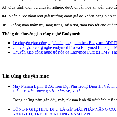
#3: Quy trình dịch vụ chuyên nghiệp, được chuẩn hóa an toàn theo ti
#4: Nhận được hàng loạt giải thưởng danh giá do khách hàng bình c
#5 Không gian thẩm mỹ sang trọng, hiện đại, đảm bảo tốt cho quá trì
Thông tin chuyển giao công nghệ Endymed:
Lễ chuyển giao công nghệ nâng cơ, giảm béo Endymed 3DEE
Chuyển giao công nghệ endymed Pro và Endymed Pure tại T
Chuyển giao công nghệ trẻ hóa da Endymed Pure tại TMV Th
Tin cùng chuyên mục
Máy Plasma Lạnh: Bước Tiến Đột Phá Trong Điều Trị Vết T
Điều Trị Vết Thương Và Thẩm Mỹ Y Tế
Trong những năm gần đây, máy plasma lạnh đã trở thành thiết b
CÔNG NGHỆ HIFU DFU LÀ GÌ? GIẢI PHÁP NÂNG C
NÂNG CƠ, TRẺ HÓA KHÔNG XÂM LẤN