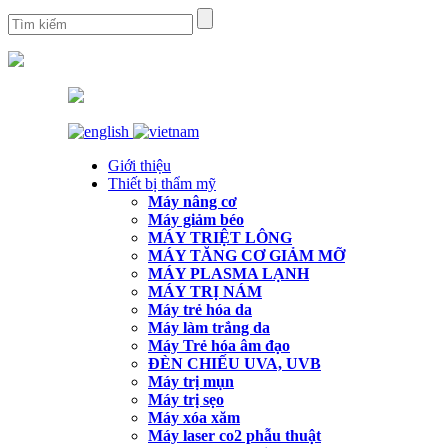
Giới thiệu
Thiết bị thẩm mỹ
Máy nâng cơ
Máy giảm béo
MÁY TRIỆT LÔNG
MÁY TĂNG CƠ GIẢM MỠ
MÁY PLASMA LẠNH
MÁY TRỊ NÁM
Máy trẻ hóa da
Máy làm trắng da
Máy Trẻ hóa âm đạo
ĐÈN CHIẾU UVA, UVB
Máy trị mụn
Máy trị sẹo
Máy xóa xăm
Máy laser co2 phẫu thuật