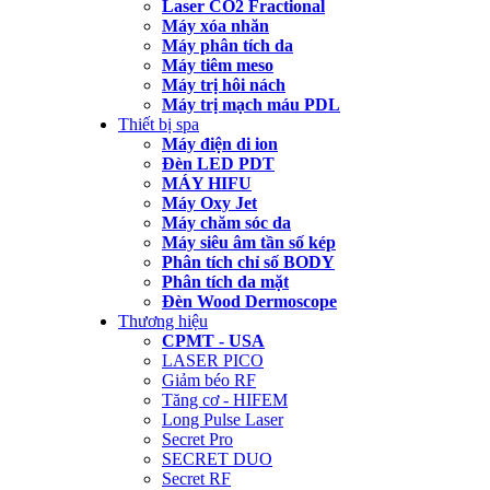
Laser CO2 Fractional
Máy xóa nhăn
Máy phân tích da
Máy tiêm meso
Máy trị hôi nách
Máy trị mạch máu PDL
Thiết bị spa
Máy điện di ion
Đèn LED PDT
MÁY HIFU
Máy Oxy Jet
Máy chăm sóc da
Máy siêu âm tần số kép
Phân tích chỉ số BODY
Phân tích da mặt
Đèn Wood Dermoscope
Thương hiệu
CPMT - USA
LASER PICO
Giảm béo RF
Tăng cơ - HIFEM
Long Pulse Laser
Secret Pro
SECRET DUO
Secret RF