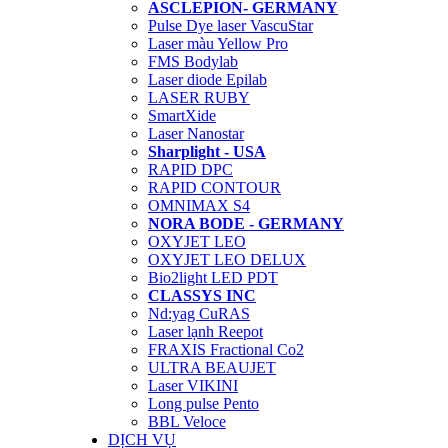
ASCLEPION- GERMANY
Pulse Dye laser VascuStar
Laser màu Yellow Pro
FMS Bodylab
Laser diode Epilab
LASER RUBY
SmartXide
Laser Nanostar
Sharplight - USA
RAPID DPC
RAPID CONTOUR
OMNIMAX S4
NORA BODE - GERMANY
OXYJET LEO
OXYJET LEO DELUX
Bio2light LED PDT
CLASSYS INC
Nd:yag CuRAS
Laser lạnh Reepot
FRAXIS Fractional Co2
ULTRA BEAUJET
Laser VIKINI
Long pulse Pento
BBL Veloce
DỊCH VỤ