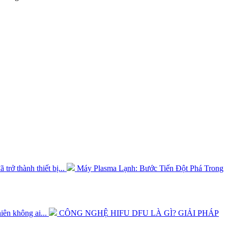
rở thành thiết bị...
Máy Plasma Lạnh: Bước Tiến Đột Phá Trong
.
hiên không ai...
CÔNG NGHỆ HIFU DFU LÀ GÌ? GIẢI PHÁP