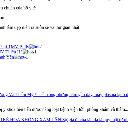
êu chuẩn của bộ y tế
họn
nh làm đẹp diễn ra suôn sẻ và thư giãn nhất!
P tại TMV Bally
MV Thiên Hà
anh Yên
hương Và Thẩm Mỹ Y Tế
Trong những năm gần đây, máy plasma lạnh đã t
ị y khoa tiên tiến được hàng loạt bệnh viện lớn, phòng khám và thẩm..
Ơ, TRẺ HÓA KHÔNG XÂM LẤN
Sự già đi của làn da là quy luật tự n