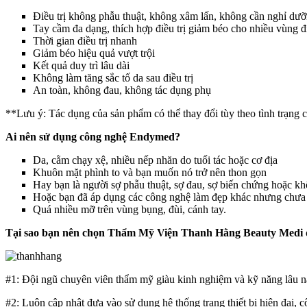
Điều trị không phẫu thuật, không xâm lấn, không cần nghỉ dư
Tay cầm đa dạng, thích hợp điều trị giảm béo cho nhiều vùng đi
Thời gian điều trị nhanh
Giảm béo hiệu quả vượt trội
Kết quả duy trì lâu dài
Không làm tăng sắc tố da sau điều trị
An toàn, không đau, không tác dụng phụ
**Lưu ý: Tác dụng của sản phẩm có thể thay đổi tùy theo tình trạng c
Ai nên sử dụng công nghệ Endymed?
Da, cằm chạy xệ, nhiều nếp nhăn do tuổi tác hoặc cơ địa
Khuôn mặt phình to và bạn muốn nó trở nên thon gọn
Hay bạn là người sợ phẫu thuật, sợ đau, sợ biến chứng hoặc kh
Hoặc bạn đã áp dụng các công nghệ làm đẹp khác nhưng chưa 
Quá nhiều mỡ trên vùng bụng, đùi, cánh tay.
Tại sao bạn nên chọn Thẩm Mỹ Viện Thanh Hằng Beauty Medi đ
#1: Đội ngũ chuyên viên thẩm mỹ giàu kinh nghiệm và kỹ năng lâu n
#2: Luôn cập nhật đưa vào sử dụng hệ thống trang thiết bị hiện đại,