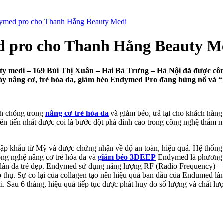
dymed pro cho Thanh Hằng Beauty Medi
d pro cho Thanh Hằng Beauty M
ty medi – 169 Bùi Thị Xuân – Hai Bà Trưng – Hà Nội đã được cô
y nâng cơ, trẻ hóa da, giảm béo Endymed Pro đang bùng nổ và “l
nh chóng trong
nâng cơ trẻ hóa da
và giảm béo, trả lại cho khách hàng 
 tiến nhất được coi là bước đột phá đỉnh cao trong công nghệ thẩm mỹ
p khẩu từ Mỹ và được chứng nhận về độ an toàn, hiệu quả. Hệ thống m
ng nghệ nâng cơ trẻ hóa da và
giảm béo 3DEEP
Endymed là phương ph
của làn da trẻ đẹp. Endymed sử dụng năng lượng RF (Radio Frequency) –
 thụ. Sự co lại của collagen tạo nên hiệu quả ban đầu của Endumed làn 
 Sau 6 tháng, hiệu quả tiếp tục được phát huy do số lượng và chất lượ