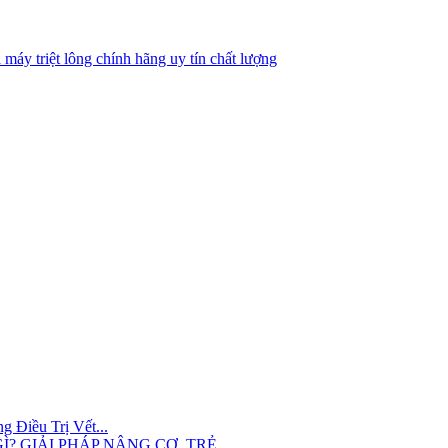
 máy triệt lông chính hãng uy tín chất lượng
 Điều Trị Vết...
? GIẢI PHÁP NÂNG CƠ, TRẺ...