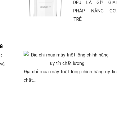
DFU LÀ GÌ? GIẢI
PHÁP NÂNG CƠ,
TRẺ...
NG
ể
 và
y
Địa chỉ mua máy triệt lông chính hãng uy tín
chất...