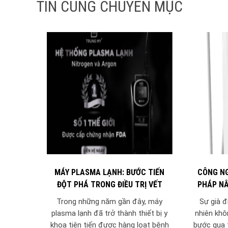
TIN CÙNG CHUYÊN MỤC
MÁY PLASMA LẠNH: BƯỚC TIẾN
CÔNG NG
ĐỘT PHÁ TRONG ĐIỀU TRỊ VẾT
PHÁP NÂ
THƯƠNG VÀ THẨM MỸ Y TẾ
Trong những năm gần đây, máy
Sự già đ
plasma lạnh đã trở thành thiết bị y
nhiên khôn
khoa tiên tiến được hàng loạt bệnh
bước qua t