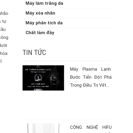
Máy làm trắng da
Máy xóa nhăn
 nhão
h tự
Máy phân tích da
cầu
Chất làm đầy
 công
dưới
TIN TỨC
 hóa
ĩ
Máy Plasma Lạnh:
Bước Tiến Đột Phá
Trong Điều Trị Vết...
CÔNG NGHỆ HIFU