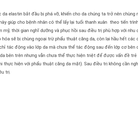
c da elastin bắt đầu bị phá vỡ, khiến cho da chúng ta trở nên chùng
ày giúp cho bệnh nhân có thể lấy lại tuổi thanh xuân theo tiến trìn
mỹ, thời gian nghĩ dưỡng và phục hồi sau điều trị phù hợp với nhu 
 hóa sẽ bị chùng ngoại trừ phẩu thuật căng da, còn lại hầu hết các
chỉ tác động vào lớp da mà chưa thể tác động sau đến lớp cơ bên 
 da bên trên nhưng vẫn chưa thể thực hiện triệt để được vấn đề trẻ
i thực hiện với phẩu thuật căng da mặt). Sau điều trị không cần ngh
u trị.