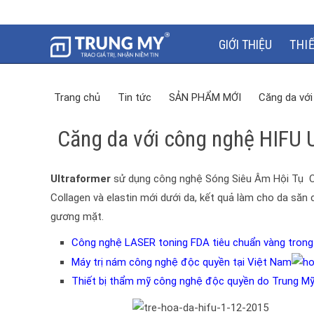
GIỚI THIỆU
THI
Trang chủ
Tin tức
SẢN PHẨM MỚI
Căng da với
Căng da với công nghệ HIFU 
Ultraformer
sử dụng công nghệ Sóng Siêu Âm Hội Tụ Cườ
Collagen và elastin mới dưới da, kết quả làm cho da săn
gương mặt.
Công nghệ LASER toning FDA tiêu chuẩn vàng trong 
Máy trị nám công nghệ độc quyền tại Việt Nam
T
hiết bị thẩm mỹ công nghệ độc quyền do Trung Mỹ