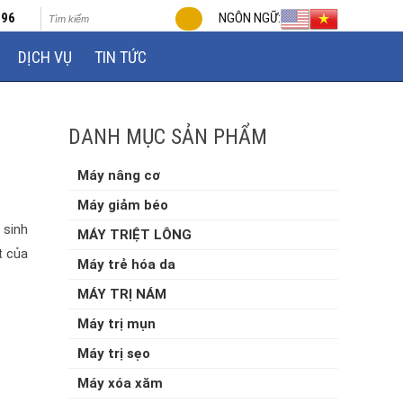
696
NGÔN NGỮ:
DỊCH VỤ
TIN TỨC
DANH MỤC SẢN PHẨM
Máy nâng cơ
Máy giảm béo
 sinh
MÁY TRIỆT LÔNG
t của
Máy trẻ hóa da
MÁY TRỊ NÁM
Máy trị mụn
Máy trị sẹo
Máy xóa xăm