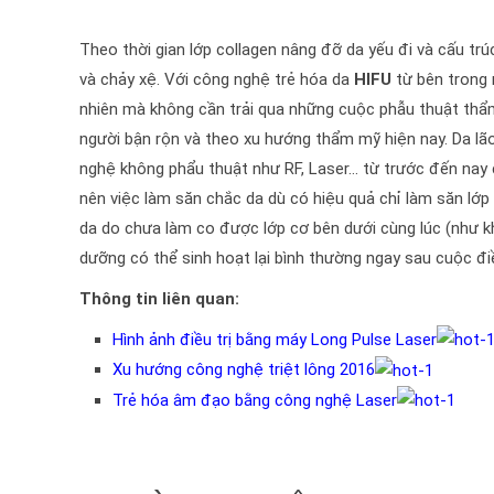
Theo thời gian lớp collagen nâng đỡ da yếu đi và cấu trú
và chảy xệ. Với công nghệ trẻ hóa da
HIFU
từ bên trong n
nhiên mà không cần trải qua những cuộc phẫu thuật thẩm 
người bận rộn và theo xu hướng thẩm mỹ hiện nay. Da lão
nghệ không phẩu thuật như RF, Laser… từ trước đến nay 
nên việc làm săn chắc da dù có hiệu quả chỉ làm săn lớp
da do chưa làm co được lớp cơ bên dưới cùng lúc (như kh
dưỡng có thể sinh hoạt lại bình thường ngay sau cuộc điề
Thông tin liên quan:
Hình ảnh điều trị bằng máy Long Pulse Laser
Xu hướng công nghệ triệt lông 2016
Trẻ hóa âm đạo bằng công nghệ Laser