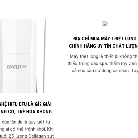
ĐỊA CHỈ MUA MÁY TRIỆT LÔNG
CHÍNH HÃNG UY TÍN CHẤT LƯỢ
Máy triệt lông là thiết bị không th
thiếu trong các spa, thẩm mỹ viện
cả nhu cầu sử dụng cá nhân. Tu
nhiên, để đảm...
HỆ HIFU DFU LÀ GÌ? GIẢI
NG CƠ, TRẺ HÓA KHÔNG
XÂM LẤN
i của làn da là quy luật tự
g ai có thể tránh khỏi. Khi
uổi 25, lượng Collagen sụt