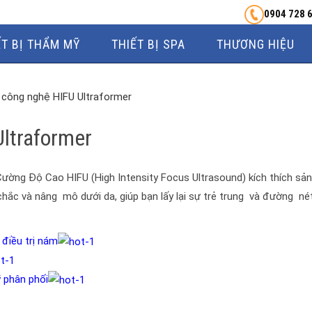
0904 728 
ẾT BỊ THẨM MỸ
THIẾT BỊ SPA
THƯƠNG HIỆU
 công nghệ HIFU Ultraformer
Ultraformer
ng Độ Cao HIFU (High Intensity Focus Ultrasound) kích thích sản
 chắc và nâng mô dưới da, giúp bạn lấy lại sự trẻ trung và đường né
điều trị nám
 phân phối