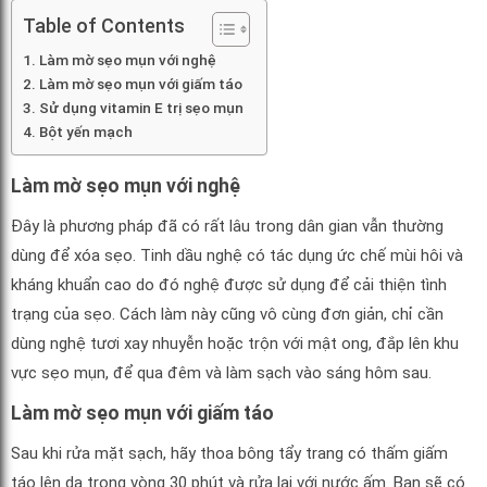
Table of Contents
Làm mờ sẹo mụn với nghệ
Làm mờ sẹo mụn với giấm táo
Sử dụng vitamin E trị sẹo mụn
Bột yến mạch
Làm mờ sẹo mụn với nghệ
Đây là phương pháp đã có rất lâu trong dân gian vẫn thường
dùng để xóa sẹo. Tinh dầu nghệ có tác dụng ức chế mùi hôi và
kháng khuẩn cao do đó nghệ được sử dụng để cải thiện tình
trạng của sẹo. Cách làm này cũng vô cùng đơn giản, chỉ cần
dùng nghệ tươi xay nhuyễn hoặc trộn với mật ong, đắp lên khu
vực sẹo mụn, để qua đêm và làm sạch vào sáng hôm sau.
Làm mờ sẹo mụn với giấm táo
Sau khi rửa mặt sạch, hãy thoa bông tẩy trang có thấm giấm
táo lên da trong vòng 30 phút và rửa lại với nước ấm. Bạn sẽ có