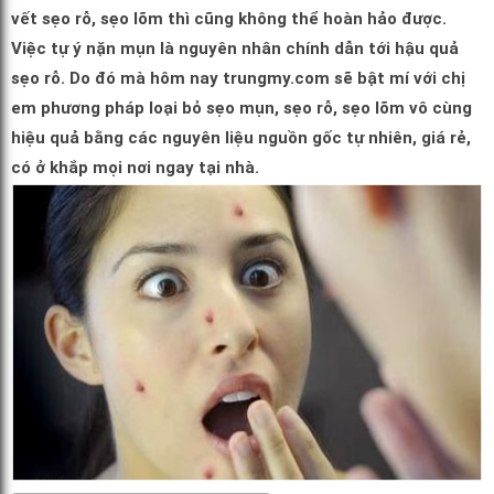
vết sẹo rỗ, sẹo lõm thì cũng không thể hoàn hảo được.
Việc tự ý nặn mụn là nguyên nhân chính dẫn tới hậu quả
sẹo rỗ. Do đó mà hôm nay trungmy.com sẽ bật mí với chị
em phương pháp loại bỏ sẹo mụn, sẹo rỗ, sẹo lõm vô cùng
hiệu quả bằng các nguyên liệu nguồn gốc tự nhiên, giá rẻ,
có ở khắp mọi nơi ngay tại nhà.