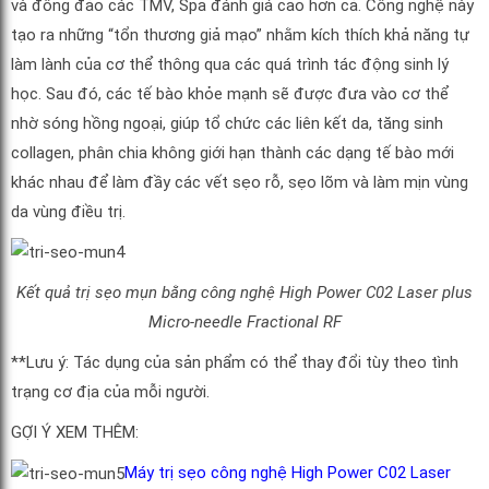
và đông đảo các TMV, Spa đánh giá cao hơn cả. Công nghệ này
tạo ra những “tổn thương giả mạo” nhằm kích thích khả năng tự
làm lành của cơ thể thông qua các quá trình tác động sinh lý
học. Sau đó, các tế bào khỏe mạnh sẽ được đưa vào cơ thể
nhờ sóng hồng ngoại, giúp tổ chức các liên kết da, tăng sinh
collagen, phân chia không giới hạn thành các dạng tế bào mới
khác nhau để làm đầy các vết sẹo rỗ, sẹo lõm và làm mịn vùng
da vùng điều trị.
Kết quả trị sẹo mụn bằng công nghệ High Power C02 Laser plus
Micro-needle Fractional RF
**Lưu ý: Tác dụng của sản phẩm có thể thay đổi tùy theo tình
trạng cơ địa của mỗi người.
GỢI Ý XEM THÊM:
Máy trị sẹo công nghệ High Power C02 Laser