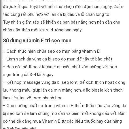
được kết quả tuyệt vời nếu thực hiện đều đặn hàng ngày. Giấm
táo cũng rất phù hợp với làn da bị dầu và lỗ chân lông to.
Tuy nhiên giấm táo sẽ khiến da bạn bắt nắng hơn nên cần che
chắn cẩn thận mỗi khi ra đường ban ngày.
Sử dụng vitamin E trị sẹo mụn
+ Cách thực hiện chữa sẹo do mụn bằng vitamin E:
– Làm sạch da vùng da bị sẹo do mụn để tẩy tế bào chết
– Bạn có thể thoa vitamin E nguyên chất vào những vết sẹo
mụn trứng cá 3-4 lần/ngày
– Kết hợp massage vùng da bị sẹo lõm, để kích thích hoạt động
lưu thông máu, giúp làn da mịn màng hơn, đặc biệt là kích thích
làm tiêu tan vết sẹo nhanh hơn
– Các dưỡng chất có trong vitamin E thẩm thấu sâu vào vùng da
bị sẹo lõm sẽ làm chúng mờ dần và biến mất không dấu vết. Bạn
có thể dễ dàng mua Vitamin E từ các hiệu thuốc hay cửa hàng