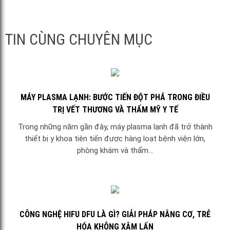
TIN CÙNG CHUYÊN MỤC
MÁY PLASMA LẠNH: BƯỚC TIẾN ĐỘT PHÁ TRONG ĐIỀU
TRỊ VẾT THƯƠNG VÀ THẨM MỸ Y TẾ
Trong những năm gần đây, máy plasma lạnh đã trở thành
thiết bị y khoa tiên tiến được hàng loạt bệnh viện lớn,
phòng khám và thẩm...
CÔNG NGHỆ HIFU DFU LÀ GÌ? GIẢI PHÁP NÂNG CƠ, TRẺ
HÓA KHÔNG XÂM LẤN