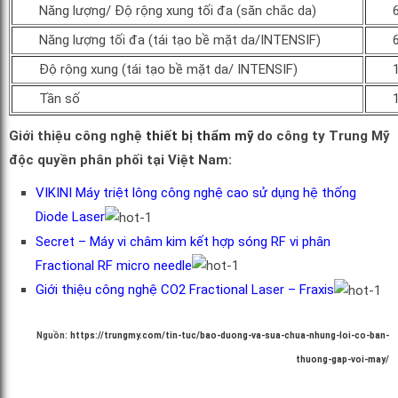
Năng lượng/ Độ rộng xung tối đa (săn chắc da)
Năng lượng tối đa (tái tạo bề mặt da/INTENSIF)
Độ rộng xung (tái tạo bề mặt da/ INTENSIF)
Tần số
Giới thiệu công nghệ
thiết bị thẩm mỹ
do công ty Trung Mỹ
độc quyền phân phối tại Việt Nam:
VIKINI Máy triệt lông công nghệ cao sử dụng hệ thống
Diode Laser
Secret – Máy vi châm kim kết hợp sóng RF vi phân
Fractional RF micro needle
Giới thiệu công nghệ CO2 Fractional Laser – Fraxis
Nguồn:
https://trungmy.com/tin-tuc/bao-duong-va-sua-chua-nhung-loi-co-ban-
thuong-gap-voi-may/