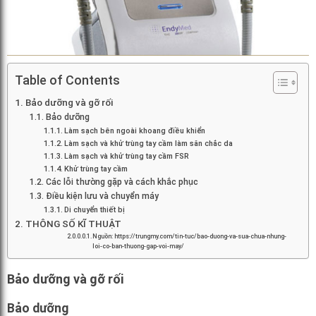
Table of Contents
Bảo dưỡng và gỡ rối
Bảo dưỡng
Làm sạch bên ngoài khoang điều khiển
Làm sạch và khử trùng tay cầm làm săn chắc da
Làm sạch và khử trùng tay cầm FSR
Khử trùng tay cầm
Các lỗi thường gặp và cách khắc phục
Điều kiện lưu và chuyển máy
Di chuyển thiết bị
THÔNG SỐ KĨ THUẬT
Nguồn: https://trungmy.com/tin-tuc/bao-duong-va-sua-chua-nhung-
loi-co-ban-thuong-gap-voi-may/
Bảo dưỡng và gỡ rối
Bảo dưỡng