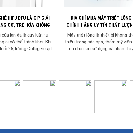
HỆ HIFU DFU LÀ GÌ? GIẢI
ĐỊA CHỈ MUA MÁY TRIỆT LÔNG
NG CƠ, TRẺ HÓA KHÔNG
CHÍNH HÃNG UY TÍN CHẤT LƯỢ
XÂM LẤN
i của làn da là quy luật tự
Máy triệt lông là thiết bị không th
g ai có thể tránh khỏi. Khi
thiếu trong các spa, thẩm mỹ viện
uổi 25, lượng Collagen sụt
cả nhu cầu sử dụng cá nhân. Tu
giảm khiến...
nhiên, để đảm...