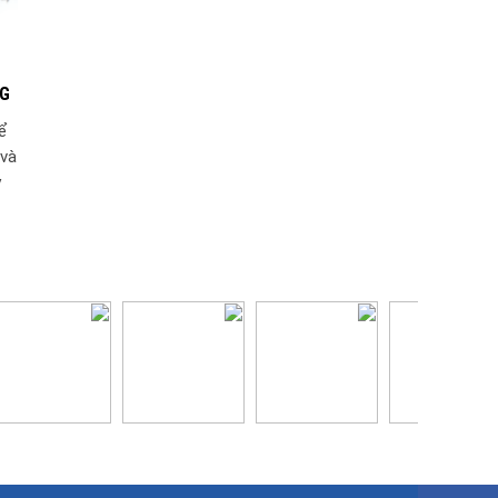
NG
ể
 và
y