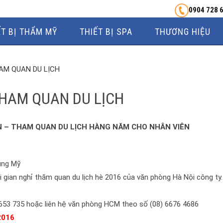
0904 728 
ẾT BỊ THẨM MỸ
THIẾT BỊ SPA
THƯƠNG HIỆU
HAM QUAN DU LỊCH
 THAM QUAN DU LỊCH
UẦN – THAM QUAN DU LỊCH HÀNG NĂM CHO NHÂN VIÊN
ung Mỹ
i gian nghỉ thăm quan du lịch hè 2016 của văn phòng Hà Nội công ty.
83 653 735 hoặc liên hệ văn phòng HCM theo số (08) 6676 4686
2016