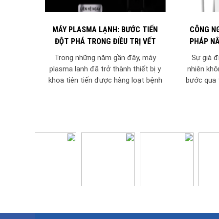
MÁY PLASMA LẠNH: BƯỚC TIẾN
CÔNG NG
ĐỘT PHÁ TRONG ĐIỀU TRỊ VẾT
PHÁP NÂ
THƯƠNG VÀ THẨM MỸ Y TẾ
Trong những năm gần đây, máy
Sự già đ
plasma lạnh đã trở thành thiết bị y
nhiên khôn
khoa tiên tiến được hàng loạt bệnh
bước qua t
viện lớn, phòng khám và thẩm...